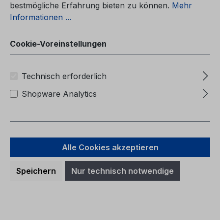
bestmögliche Erfahrung bieten zu können.
Mehr
Informationen ...
Cookie-Voreinstellungen
Betriebsanleitung Ford Kuga
Technisch erforderlich
CG3585fr 03/2013 - Französisch
Shopware Analytics
Betriebsanleitung Ford KugaCG3585fr
03/2013 - FranzösischManuel du
conducteur (Véhicules produits jusqu’au:
Alle Cookies akzeptieren
09/03/2014)
Speichern
Nur technisch notwendige
Regulärer Preis:
40,03 €