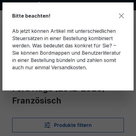
Offizieller Ford Partner
alt springen
Bitte beachten!
Ab jetzt können Artikel mit unterschiedlichen
Steuersätzen in einer Bestellung kombiniert
Ware
werden. Was bedeutet das konkret für Sie? –
Sie können Bordmappen und Benutzerliteratur
in einer Bestellung bündeln und zahlen somit
auch nur einmal Versandkosten.
Französisch
Kuga (2012-2020)
Ford Kuga (2012-2020)
Französisch
Produkte filtern