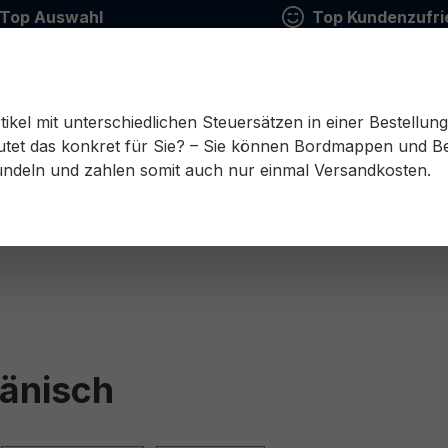
Top Auswahl
Top Kundenzufri
tikel mit unterschiedlichen Steuersätzen in einer Bestellun
tet das konkret für Sie? – Sie können Bordmappen und Ben
ündeln und zahlen somit auch nur einmal Versandkosten.
Estnisch
Finnisch
Französisch
Griechisch
esisch
Rumänisch
Russisch
Schwedisch
Sl
Dänisch