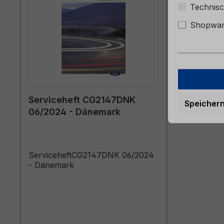
Technisc
Shopware
Serviceheft CG2147DNK
Speicher
06/2024 - Dänemark
ServiceheftCG2147DNK 06/2024
- Dänemark