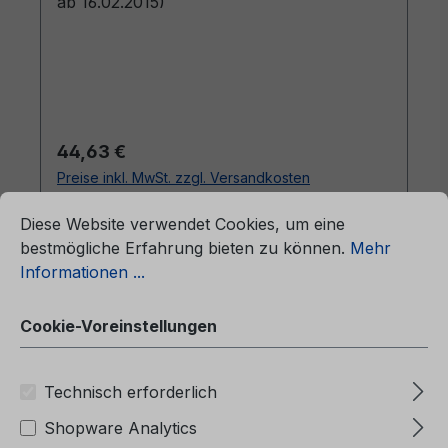
ab 16.02.2015)
Regulärer Preis:
44,63 €
Preise inkl. MwSt. zzgl. Versandkosten
ationen ...
Cookie-Voreinstellungen
Diese Website verwendet Cookies, um eine
In den Warenkorb
bestmögliche Erfahrung bieten zu können.
Mehr
Informationen ...
Cookie-Voreinstellungen
Technisch erforderlich
Shopware Analytics