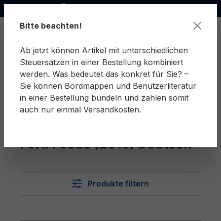
Offizieller Ford Partner
alt springen
Bitte beachten!
Ab jetzt können Artikel mit unterschiedlichen
Steuersätzen in einer Bestellung kombiniert
Ware
werden. Was bedeutet das konkret für Sie? –
Sie können Bordmappen und Benutzerliteratur
in einer Bestellung bündeln und zahlen somit
auch nur einmal Versandkosten.
Deutsch
Focus (2015)
Ford Focus (2015) Deutsch
Produkte filtern