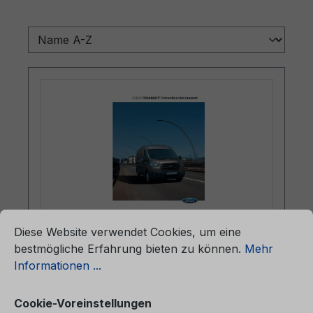
ationen ...
Cookie-Voreinstellungen
Diese Website verwendet Cookies, um eine
Betriebsanleitung Ford Transit
bestmögliche Erfahrung bieten zu können.
Mehr
CG3612et 02/2016 - Estnisch
Informationen ...
Cookie-Voreinstellungen