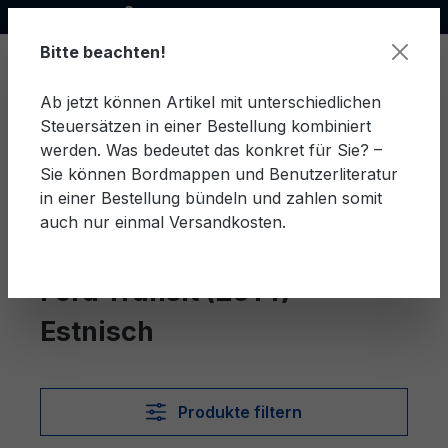
Offizieller Ford Partner
alt springen
Bitte beachten!
Ab jetzt können Artikel mit unterschiedlichen
Steuersätzen in einer Bestellung kombiniert
Ware
werden. Was bedeutet das konkret für Sie? –
Sie können Bordmappen und Benutzerliteratur
in einer Bestellung bündeln und zahlen somit
auch nur einmal Versandkosten.
Estnisch
Transit (2014)
Ford Transit (2014)
Estnisch
Produkte filtern