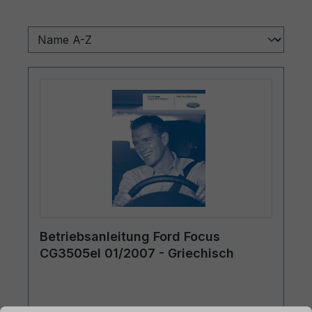
Betriebsanleitung Ford Focus
CG3505el 01/2007 - Griechisch
ationen ...