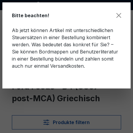
Offizieller Ford Partner
alt springen
Bitte beachten!
Ab jetzt können Artikel mit unterschiedlichen
Steuersätzen in einer Bestellung kombiniert
Ware
werden. Was bedeutet das konkret für Sie? –
Sie können Bordmappen und Benutzerliteratur
in einer Bestellung bündeln und zahlen somit
auch nur einmal Versandkosten.
Griechisch
Focus - B4 (C307 post-MCA)
Ford Focus - B4 (C307
post-MCA) Griechisch
Produkte filtern