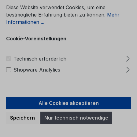
Cookie-Voreinstellungen
Betriebsanleitung Ford FocusCG3505el
01/2007 - GriechischΕγχειρίδιο κατόχου
Diese Website verwendet Cookies, um eine
(Οχήματα κατασκευής από: 1/7/2007
bestmögliche Erfahrung bieten zu können.
Mehr
Οχήματα κατασκευής έως: 2/12/2007)
Informationen ...
Cookie-Voreinstellungen
Regulärer Preis:
39,38 €
Technisch erforderlich
Preise inkl. MwSt. zzgl. Versandkosten
Shopware Analytics
In den Warenkorb
Alle Cookies akzeptieren
Speichern
Nur technisch notwendige