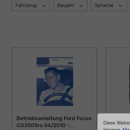
Fahrzeug
Baujahr
Sprache
che Erfahrung bieten zu können.
Mehr Informationen ...
Cookie-Vorein
Betriebsanleitung Ford Focus
Servic
Diese Websi
CG3505ro 04/2010 -
06/202
können.
Meh