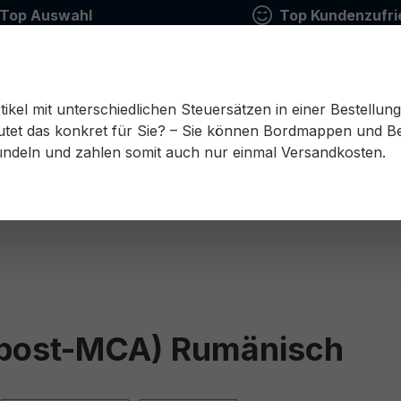
Top Auswahl
Top Kundenzufri
tikel mit unterschiedlichen Steuersätzen in einer Bestellun
tet das konkret für Sie? – Sie können Bordmappen und Ben
ündeln und zahlen somit auch nur einmal Versandkosten.
Estnisch
Finnisch
Französisch
Griechisch
esisch
Rumänisch
Russisch
Schwedisch
Sl
 post-MCA) Rumänisch