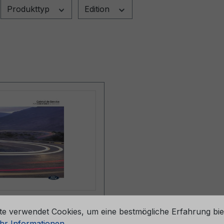
Produkttyp
Edition
stellungen
eheft CG2147ROU
te verwendet Cookies, um eine bestmögliche Erfahrung bie
4 - Rumänien
r Informationen ...