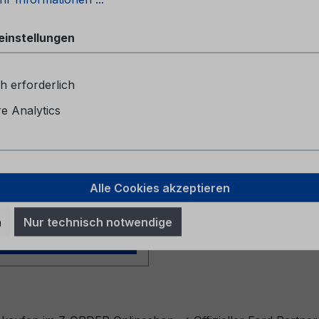
einstellungen
heftCG2147ROU 06/2024
ien
h erforderlich
 Analytics
r Preis:
Alle Cookies akzeptieren
l. MwSt. zzgl. Versandkosten
n
Nur technisch notwendige
In den Warenkorb