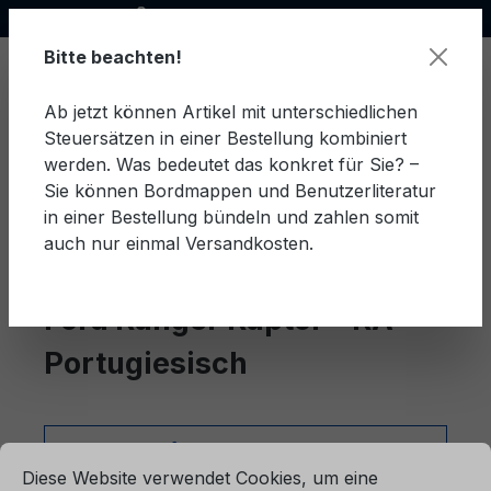
Offizieller Ford Partner
alt springen
Bitte beachten!
Ab jetzt können Artikel mit unterschiedlichen
Steuersätzen in einer Bestellung kombiniert
Ware
werden. Was bedeutet das konkret für Sie? –
Sie können Bordmappen und Benutzerliteratur
in einer Bestellung bündeln und zahlen somit
auch nur einmal Versandkosten.
Portugiesisch
Ranger Raptor - RA
Ford Ranger Raptor - RA
Portugiesisch
ationen ...
Produkte filtern
Cookie-Voreinstellungen
Diese Website verwendet Cookies, um eine