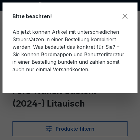
Offizieller Ford Partner
alt springen
Bitte beachten!
Ab jetzt können Artikel mit unterschiedlichen
Steuersätzen in einer Bestellung kombiniert
Ware
werden. Was bedeutet das konkret für Sie? –
Sie können Bordmappen und Benutzerliteratur
in einer Bestellung bündeln und zahlen somit
auch nur einmal Versandkosten.
Litauisch
Transit Custom (2024-)
Ford Transit Custom
(2024-) Litauisch
Produkte filtern