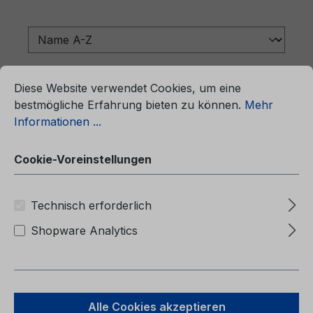
ationen ...
Cookie-Voreinstellungen
Diese Website verwendet Cookies, um eine
bestmögliche Erfahrung bieten zu können.
Mehr
Informationen ...
Cookie-Voreinstellungen
Technisch erforderlich
Shopware Analytics
Betriebsanleitung Ford Tourneo
Custom / Transit Custom CG3964lt
02/2024 - Litauisch
Alle Cookies akzeptieren