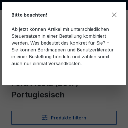
Offizieller Ford Partner
alt springen
Bitte beachten!
Ab jetzt können Artikel mit unterschiedlichen
Steuersätzen in einer Bestellung kombiniert
Ware
werden. Was bedeutet das konkret für Sie? –
Sie können Bordmappen und Benutzerliteratur
in einer Bestellung bündeln und zahlen somit
auch nur einmal Versandkosten.
Portugiesisch
Fiesta (2017)
Ford Fiesta (2017)
Portugiesisch
Produkte filtern