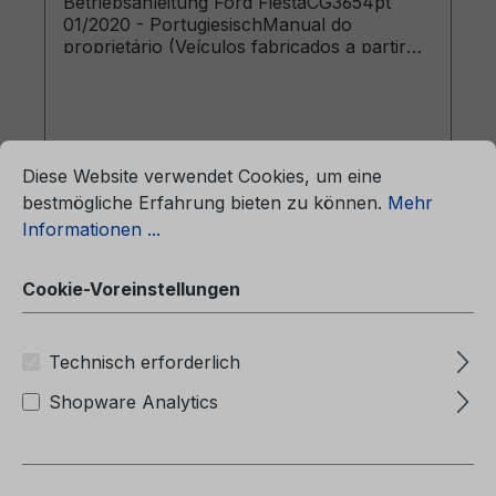
Betriebsanleitung Ford FiestaCG3654pt
01/2020 - PortugiesischManual do
proprietário (Veículos fabricados a partir
de: 20/04/2020 Veículos fabricados até:
20/09/2020)
ationen ...
Cookie-Voreinstellungen
Diese Website verwendet Cookies, um eine
bestmögliche Erfahrung bieten zu können.
Mehr
Regulärer Preis:
47,25 €
Informationen ...
Preise inkl. MwSt. zzgl. Versandkosten
Cookie-Voreinstellungen
In den Warenkorb
Technisch erforderlich
Shopware Analytics