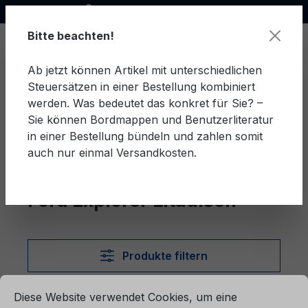
Offizieller Ford Partner
alt springen
Bitte beachten!
Ab jetzt können Artikel mit unterschiedlichen
Steuersätzen in einer Bestellung kombiniert
Ware
werden. Was bedeutet das konkret für Sie? –
Sie können Bordmappen und Benutzerliteratur
in einer Bestellung bündeln und zahlen somit
auch nur einmal Versandkosten.
Litauisch
Explorer
Ford Explorer Litauisch
Produkte filtern
ationen ...
Cookie-Voreinstellungen
Diese Website verwendet Cookies, um eine