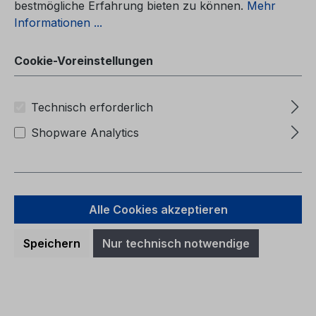
bestmögliche Erfahrung bieten zu können.
Mehr
Informationen ...
Cookie-Voreinstellungen
Technisch erforderlich
Shopware Analytics
Alle Cookies akzeptieren
Betriebsanleitung Ford Explorer
CG3968lt 03/2026 - Litauisch
Speichern
Nur technisch notwendige
Betriebsanleitung Ford ExplorerCG3968lt
03/2026 - LitauischIpašnieka rokasgramata