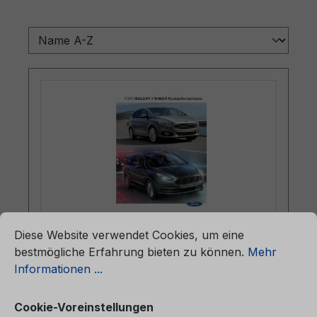
ationen ...
Cookie-Voreinstellungen
Diese Website verwendet Cookies, um eine
Betriebsanleitung Ford Galaxy / Ford
bestmögliche Erfahrung bieten zu können.
Mehr
S-MAX CG3646el 01/2015 -
Informationen ...
Griechisch
Cookie-Voreinstellungen