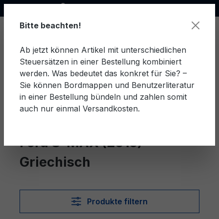
Offizieller Ford Partner
alt springen
Bitte beachten!
Ab jetzt können Artikel mit unterschiedlichen
Steuersätzen in einer Bestellung kombiniert
Ware
werden. Was bedeutet das konkret für Sie? –
Sie können Bordmappen und Benutzerliteratur
in einer Bestellung bündeln und zahlen somit
auch nur einmal Versandkosten.
Griechisch
S-MAX (2015)
Ford S-MAX (2015)
Griechisch
Produkte filtern