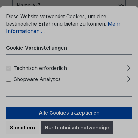
ationen ...
Cookie-Voreinstellungen
Diese Website verwendet Cookies, um eine
bestmögliche Erfahrung bieten zu können.
Mehr
Informationen ...
Cookie-Voreinstellungen
Technisch erforderlich
Shopware Analytics
Betriebsanleitung Ford Edge
CG5011lt 06/2017 - Litauisch
Alle Cookies akzeptieren
Betriebsanleitung Ford EdgeCG5011lt
Speichern
Nur technisch notwendige
06/2017 - LitauischIpašnieka rokasgramata