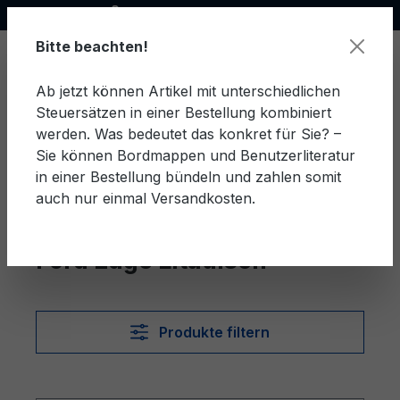
Offizieller Ford Partner
alt springen
Bitte beachten!
Ab jetzt können Artikel mit unterschiedlichen
Steuersätzen in einer Bestellung kombiniert
Ware
werden. Was bedeutet das konkret für Sie? –
Sie können Bordmappen und Benutzerliteratur
in einer Bestellung bündeln und zahlen somit
auch nur einmal Versandkosten.
Litauisch
Edge
Ford Edge Litauisch
Produkte filtern