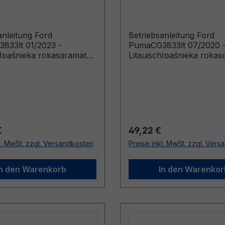
ch
Litauisch
anleitung Ford
Betriebsanleitung Ford
833lt 01/2023 -
PumaCG3833lt 07/2020 
hIpašnieka rokasgramata
LitauischIpašnieka rokas
s Built From: 2023-03-27
(Vehicles Built From: 20
 Built Up To: 2024-03-17)
Vehicles Built Up To: 20
r Preis:
Regulärer Preis:
€
49,22 €
l. MwSt. zzgl. Versandkosten
Preise inkl. MwSt. zzgl. Ver
In den Warenkorb
In den Warenkor