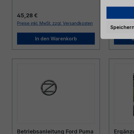
Regulärer Preis:
Reguläre
45,28 €
49,22 €
Preise inkl. MwSt. zzgl. Versandkosten
Preise ink
Speicher
In den Warenkorb
Betriebsanleitung Ford Puma
Ergänz