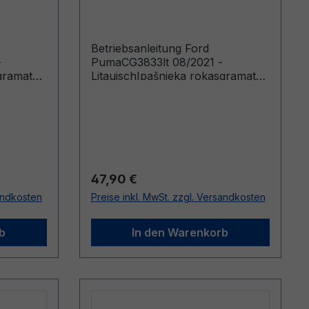
Litauisch
Betriebsanleitung Ford
-
PumaCG3833lt 08/2021 -
gramata
LitauischIpašnieka rokasgramata
20-09-21
(Vehicles Built From: 2021-11-22)
21-03-14)
Regulärer Preis:
47,90 €
sandkosten
Preise inkl. MwSt. zzgl. Versandkosten
b
In den Warenkorb