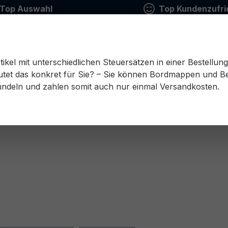
Top Auswahl
Top Kundenzufri
tikel mit unterschiedlichen Steuersätzen in einer Bestellun
tet das konkret für Sie? – Sie können Bordmappen und Ben
ündeln und zahlen somit auch nur einmal Versandkosten.
Estnisch
Finnisch
Französisch
Griechisch
esisch
Rumänisch
Russisch
Schwedisch
Sl