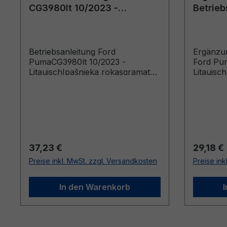
CG3980lt 10/2023 -
Betrieb
Litauisch
CG3915l
Betriebsanleitung Ford
Ergänzun
PumaCG3980lt 10/2023 -
Ford Pum
LitauischIpašnieka rokasgramata
Litauisc
(Vehicles Built From: 2024-03-18
Guide (V
Vehicles Built Up To: 2024-12-15)
03-27 Ve
03-17)
Regulärer Preis:
Reguläre
37,23 €
29,18 €
Preise inkl. MwSt. zzgl. Versandkosten
Preise ink
In den Warenkorb