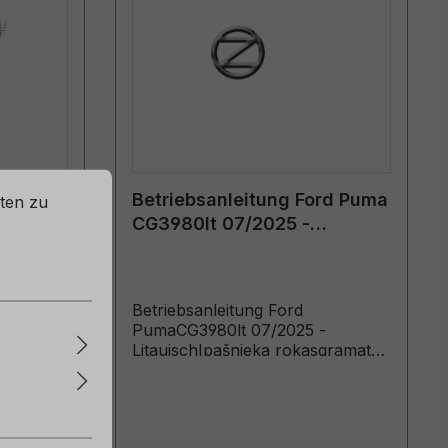
rd Puma
Betriebsanleitung Ford Puma
ten zu
CG3980lt 07/2025 -
Litauisch
Betriebsanleitung Ford
-
PumaCG3980lt 07/2025 -
gramata
LitauischIpašnieka rokasgramata
24-12-16
(Vehicles Built From: 2026-02-23
26-02-22)
Vehicles Built Up To: 2026-08-23)