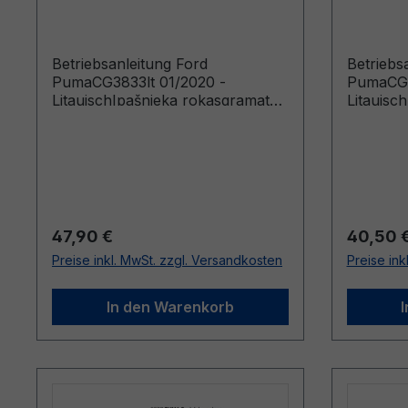
Litauisch
Litauis
Betriebsanleitung Ford
Betriebs
PumaCG3833lt 01/2020 -
PumaCG3
LitauischIpašnieka rokasgramata
Litauisc
(Vehicles Built From: 2020-04-20
(Vehicle
Vehicles Built Up To: 2020-09-20)
Vehicles
Regulärer Preis:
Reguläre
47,90 €
40,50 
Preise inkl. MwSt. zzgl. Versandkosten
Preise ink
In den Warenkorb