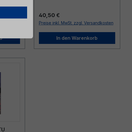
Regulärer Preis:
40,50 €
sandkosten
Preise inkl. MwSt. zzgl. Versandkosten
b
In den Warenkorb
TU