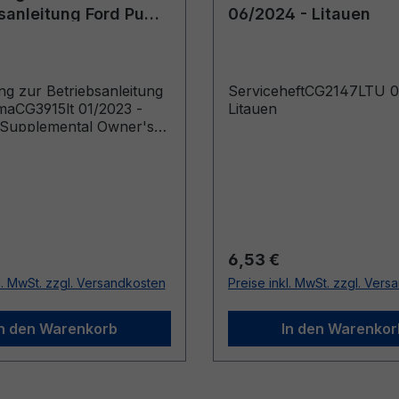
sanleitung Ford Puma
06/2024 - Litauen
t 01/2023 - Litauisch
g zur Betriebsanleitung
ServiceheftCG2147LTU 0
aCG3915lt 01/2023 -
Litauen
hSupplemental Owner's
ehicles Built From: 2023-
hicles Built Up To: 2024-
r Preis:
Regulärer Preis:
6,53 €
l. MwSt. zzgl. Versandkosten
Preise inkl. MwSt. zzgl. Ver
In den Warenkorb
In den Warenkor