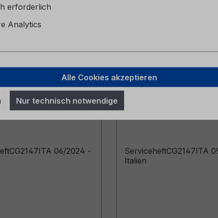
h erforderlich
 Analytics
Alle Cookies akzeptieren
eheft CG2147ITA
Serviceheft CG2147I
n
Nur technisch notwendige
 - Italien
09/2025 - Italien
heftCG2147ITA 06/2024 -
ServiceheftCG2147ITA 0
Italien