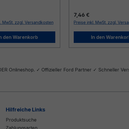
r Preis:
Regulärer Preis:
7,46 €
l. MwSt. zzgl. Versandkosten
Preise inkl. MwSt. zzgl. Ver
In den Warenkorb
In den Warenkor
ER Onlineshop. ✓ Offizieller Ford Partner ✓ Schneller Ve
Hilfreiche Links
Produktsuche
Zahlungsarten