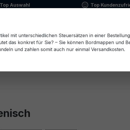
Top Auswahl
Top Kundenzufri
tikel mit unterschiedlichen Steuersätzen in einer Bestellun
tet das konkret für Sie? – Sie können Bordmappen und Ben
ündeln und zahlen somit auch nur einmal Versandkosten.
Estnisch
Finnisch
Französisch
Griechisch
esisch
Rumänisch
Russisch
Schwedisch
Sl
enisch