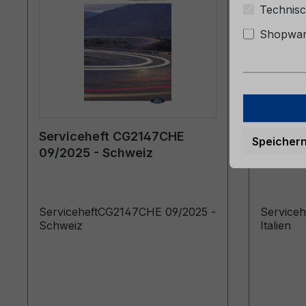
Technisc
Shopware
Serviceheft CG2147CHE
Servic
Speicher
09/2025 - Schweiz
06/2024
ServiceheftCG2147CHE 09/2025 -
Service
Schweiz
Italien