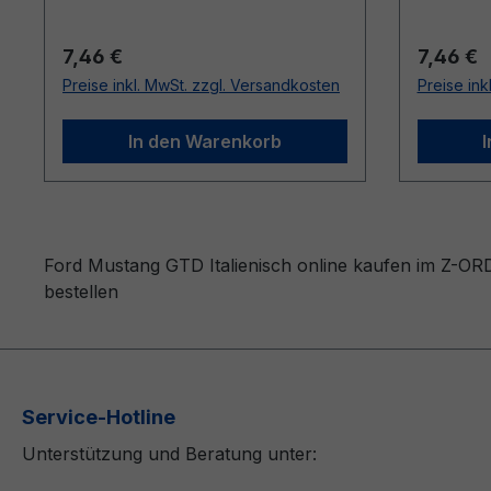
Regulärer Preis:
Reguläre
7,46 €
7,46 €
Preise inkl. MwSt. zzgl. Versandkosten
Preise ink
In den Warenkorb
Ford Mustang GTD Italienisch online kaufen im Z-ORD
bestellen
Service-Hotline
Unterstützung und Beratung unter: