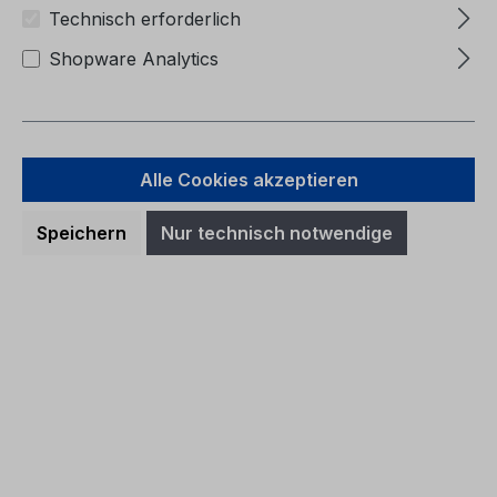
Technisch erforderlich
Shopware Analytics
Betriebsanleitung Ford Mustang
MACH-E CG3920de 08/2025 -
Alle Cookies akzeptieren
Deutsch
Speichern
Nur technisch notwendige
Betriebsanleitung Ford Mustang MACH-
ECG3920de 08/2025 -
DeutschKundenliteratur
Regulärer Preis:
36,57 €