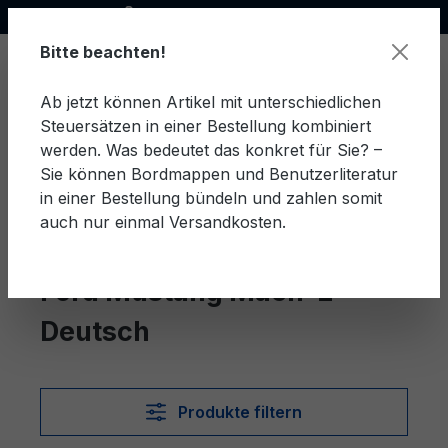
Offizieller Ford Partner
alt springen
Bitte beachten!
Ab jetzt können Artikel mit unterschiedlichen
Steuersätzen in einer Bestellung kombiniert
Ware
werden. Was bedeutet das konkret für Sie? –
Sie können Bordmappen und Benutzerliteratur
in einer Bestellung bündeln und zahlen somit
auch nur einmal Versandkosten.
Deutsch
Mustang Mach-E
Ford Mustang Mach-E
Deutsch
Produkte filtern