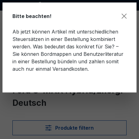
Offizieller Ford Partner
alt springen
Bitte beachten!
Ab jetzt können Artikel mit unterschiedlichen
Steuersätzen in einer Bestellung kombiniert
Ware
werden. Was bedeutet das konkret für Sie? –
Sie können Bordmappen und Benutzerliteratur
in einer Bestellung bündeln und zahlen somit
auch nur einmal Versandkosten.
Deutsch
C-MAX Hybrid/Energi
Ford C-MAX Hybrid/Energi
Deutsch
Produkte filtern