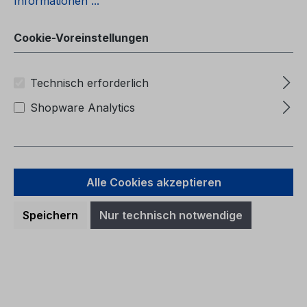
Informationen ...
Betriebsanleitung Ford C-MAX
EnergiCG3628de 08/2014 -
DeutschKundenliteratur
Cookie-Voreinstellungen
Technisch erforderlich
Shopware Analytics
Regulärer Preis:
40,69 €
Preise inkl. MwSt. zzgl. Versandkosten
Alle Cookies akzeptieren
In den Warenkorb
Speichern
Nur technisch notwendige