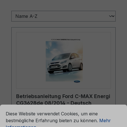
Betriebsanleitung Ford C-MAX Energi
CG3628de 08/2014 - Deutsch
ationen ...
Cookie-Voreinstellungen
Diese Website verwendet Cookies, um eine
bestmögliche Erfahrung bieten zu können.
Mehr