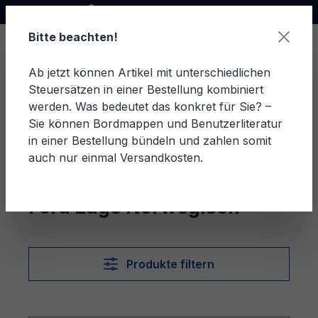
Offizieller Ford Partner
alt springen
Bitte beachten!
Ab jetzt können Artikel mit unterschiedlichen
Steuersätzen in einer Bestellung kombiniert
Ware
werden. Was bedeutet das konkret für Sie? –
Sie können Bordmappen und Benutzerliteratur
in einer Bestellung bündeln und zahlen somit
auch nur einmal Versandkosten.
Norwegisch
Edge
Ford Edge Norwegisch
Produkte filtern