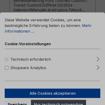
Betriebsanleitung Ford Tourneo Custom /
Transit CustomCG3964it 02/2024 -
ItalienischManuale di istruzioni (Veicoli
ationen ...
Cookie-Voreinstellungen
costruiti a partire da: 28/10/2024 Veicoli
costruiti fino a: 14/12/2025)
Diese Website verwendet Cookies, um eine
bestmögliche Erfahrung bieten zu können.
Mehr
Informationen ...
Cookie-Voreinstellungen
Regulärer Preis:
47,72 €
Preise inkl. MwSt. zzgl. Versandkosten
Technisch erforderlich
In den Warenkorb
Shopware Analytics
Alle Cookies akzeptieren
Speichern
Nur technisch notwendige