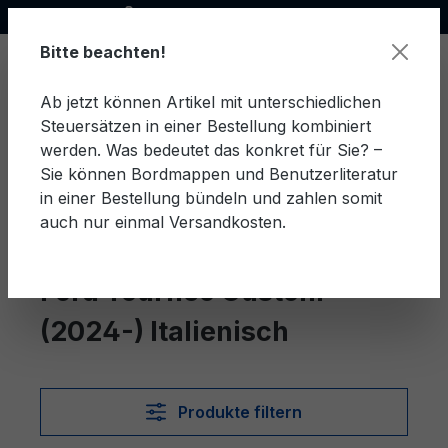
Offizieller Ford Partner
alt springen
Bitte beachten!
Ab jetzt können Artikel mit unterschiedlichen
Steuersätzen in einer Bestellung kombiniert
Ware
werden. Was bedeutet das konkret für Sie? –
Sie können Bordmappen und Benutzerliteratur
in einer Bestellung bündeln und zahlen somit
auch nur einmal Versandkosten.
Italienisch
Tourneo Custom (2024-)
Ford Tourneo Custom
(2024-) Italienisch
Produkte filtern