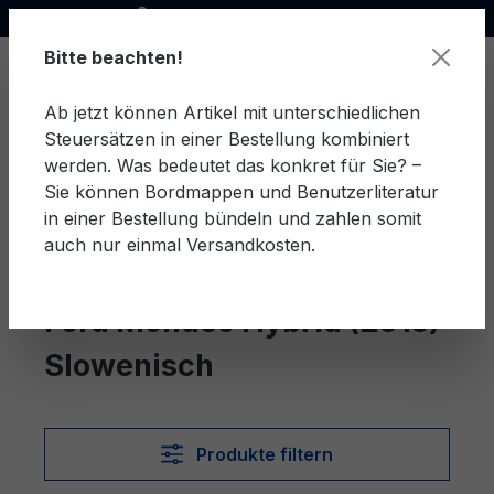
Offizieller Ford Partner
alt springen
Bitte beachten!
Ab jetzt können Artikel mit unterschiedlichen
Steuersätzen in einer Bestellung kombiniert
Ware
werden. Was bedeutet das konkret für Sie? –
Sie können Bordmappen und Benutzerliteratur
in einer Bestellung bündeln und zahlen somit
auch nur einmal Versandkosten.
Slowenisch
Mondeo Hybrid (2015)
Ford Mondeo Hybrid (2015)
Slowenisch
Produkte filtern