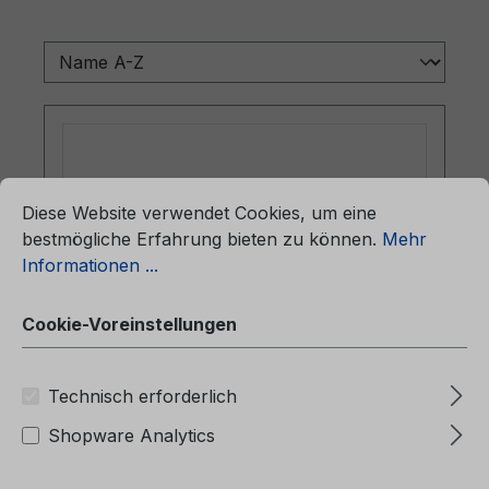
ationen ...
Cookie-Voreinstellungen
Diese Website verwendet Cookies, um eine
bestmögliche Erfahrung bieten zu können.
Mehr
Informationen ...
Cookie-Voreinstellungen
Betriebsanleitung Ford Mondeo
Technisch erforderlich
CG3736sl 01/2021 - Slovenisch
Shopware Analytics