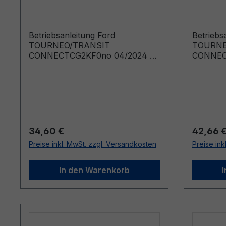
CONNECT CG2KF0no
CONNE
04/2024 - Norwegisch
06/202
Betriebsanleitung Ford
Betriebs
TOURNEO/TRANSIT
TOURNE
CONNECTCG2KF0no 04/2024 -
CONNEC
NorwegischInstruksjonsbok (Biler
Norwegis
produsert f o m 13.05.2024 Biler
produser
produsert t o m 08.09.2024)
produser
Regulärer Preis:
Reguläre
34,60 €
42,66 
Preise inkl. MwSt. zzgl. Versandkosten
Preise ink
In den Warenkorb