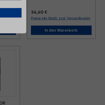
Regulärer Preis:
34,60 €
sandkosten
Preise inkl. MwSt. zzgl. Versandkosten
b
In den Warenkorb
NOR