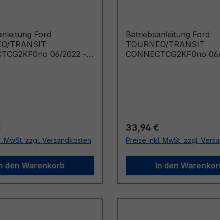
CT CG2KF0no
CONNECT CG2KF0no
2 - Norwegisch
06/2023 - Norwegisc
anleitung Ford
Betriebsanleitung Ford
O/TRANSIT
TOURNEO/TRANSIT
TCG2KF0no 06/2022 -
CONNECTCG2KF0no 06/
chInstruksjonsbok (Biler
NorwegischInstruksjonsb
t f o m 20.06.2022 Biler
produsert f o m 19.06.202
t t o m 27.11.2022)
produsert t o m 12.05.20
r Preis:
Regulärer Preis:
€
33,94 €
l. MwSt. zzgl. Versandkosten
Preise inkl. MwSt. zzgl. Ver
In den Warenkorb
In den Warenkor