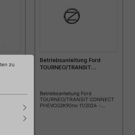
rd
Betriebsanleitung Ford
ten zu
TOURNEO/TRANSIT
K90no
CONNECT PHEV CG2K90no
h
11/2024 - Norwegisch
Betriebsanleitung Ford
ONNECT
TOURNEO/TRANSIT CONNECT
 -
PHEVCG2K90no 11/2024 -
bok
NorwegischInstruksjonsbok
o m
PHEV (Biler produsert f o m
t t o m
09.09.2024)