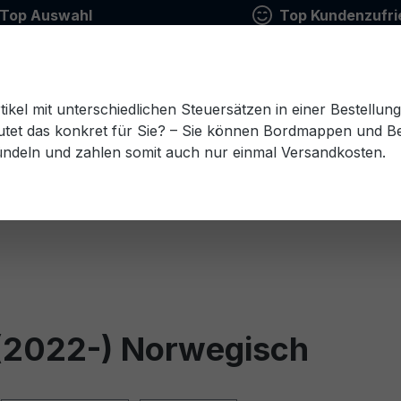
Top Auswahl
Top Kundenzufri
tikel mit unterschiedlichen Steuersätzen in einer Bestellun
tet das konkret für Sie? – Sie können Bordmappen und Ben
ündeln und zahlen somit auch nur einmal Versandkosten.
Estnisch
Finnisch
Französisch
Griechisch
esisch
Rumänisch
Russisch
Schwedisch
Sl
(2022-) Norwegisch