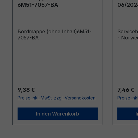
6M51-7057-BA
06/202
Bordmappe (ohne Inhalt)6M51-
Service
7057-BA
- Norwe
Regulärer Preis:
Reguläre
9,38 €
7,46 €
Preise inkl. MwSt. zzgl. Versandkosten
Preise ink
In den Warenkorb