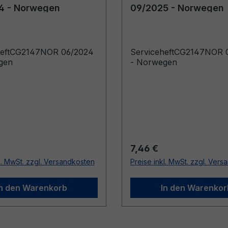
4 - Norwegen
09/2025 - Norwegen
heftCG2147NOR 06/2024
ServiceheftCG2147NOR 
gen
- Norwegen
r Preis:
Regulärer Preis:
7,46 €
l. MwSt. zzgl. Versandkosten
Preise inkl. MwSt. zzgl. Ver
In den Warenkorb
In den Warenkor