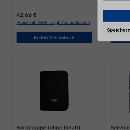
Regulärer Preis:
Reguläre
42,66 €
35,26 
Preise inkl. MwSt. zzgl. Versandkosten
Preise ink
Speicher
In den Warenkorb
Bordmappe (ohne Inhalt)
Servic