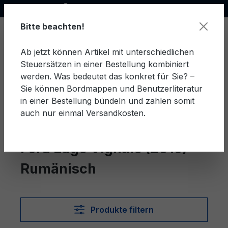
Offizieller Ford Partner
alt springen
Bitte beachten!
Ab jetzt können Artikel mit unterschiedlichen
Steuersätzen in einer Bestellung kombiniert
Ware
werden. Was bedeutet das konkret für Sie? –
Sie können Bordmappen und Benutzerliteratur
in einer Bestellung bündeln und zahlen somit
auch nur einmal Versandkosten.
Rumänisch
Edge Vignale (2016)
Ford Edge Vignale (2016)
Rumänisch
Produkte filtern