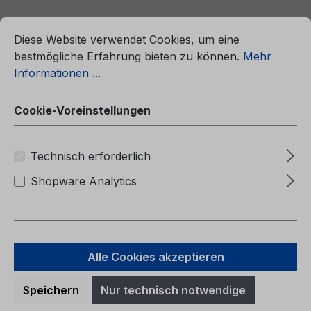
ationen ...
Cookie-Voreinstellungen
Diese Website verwendet Cookies, um eine
bestmögliche Erfahrung bieten zu können.
Mehr
Informationen ...
Cookie-Voreinstellungen
Technisch erforderlich
Shopware Analytics
Betriebsanleitung Ford Edge Vignale
CG5020ro 06/2016 - Rumänisch
Alle Cookies akzeptieren
Speichern
Nur technisch notwendige