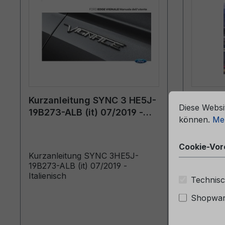
che Erfahrung bieten zu können.
Mehr Informationen ...
Cookie-Vorein
Kurzanleitung SYNC 3 HE5J-
Servic
Diese Websi
19B273-ALB (it) 07/2019 -
06/202
können.
Meh
Italienisch
Cookie-Vor
Kurzanleitung SYNC 3HE5J-
Service
19B273-ALB (it) 07/2019 -
- Schwe
Italienisch
Technisc
Shopware