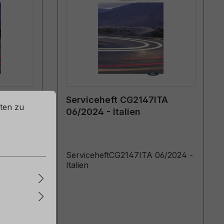
CHE
Serviceheft CG2147ITA
ten zu
06/2024 - Italien
9/2025 -
ServiceheftCG2147ITA 06/2024 -
Italien