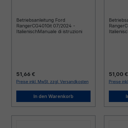
Italienisch
Italieni
Betriebsanleitung Ford
Betriebs
RangerCG4010it 07/2024 -
RangerCG
ItalienischManuale di istruzioni
Italienis
Regulärer Preis:
Reguläre
51,66 €
51,00 €
Preise inkl. MwSt. zzgl. Versandkosten
Preise ink
In den Warenkorb