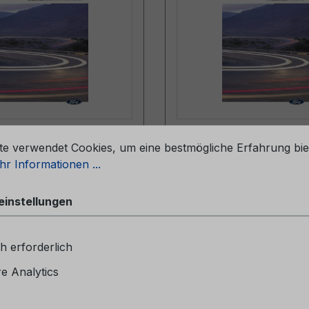
stellungen
eheft CG2147CHE
Serviceheft CG2147
te verwendet Cookies, um eine bestmögliche Erfahrung bie
4 - Schweiz
09/2025 - Schweiz
r Informationen ...
einstellungen
heftCG2147CHE 06/2024
ServiceheftCG2147CHE 0
iz
Schweiz
h erforderlich
 Analytics