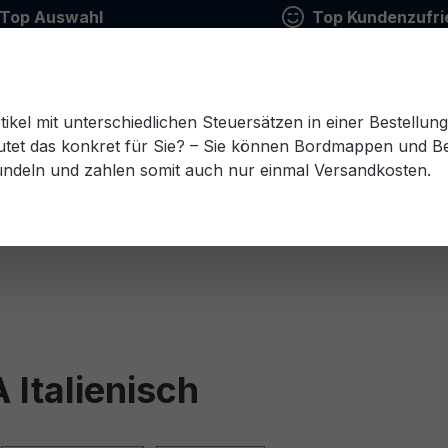
Top Auswahl
Top Kundenzufri
tikel mit unterschiedlichen Steuersätzen in einer Bestellun
tet das konkret für Sie? – Sie können Bordmappen und Ben
ündeln und zahlen somit auch nur einmal Versandkosten.
Estnisch
Finnisch
Französisch
Griechisch
esisch
Rumänisch
Russisch
Schwedisch
Sl
 Italienisch