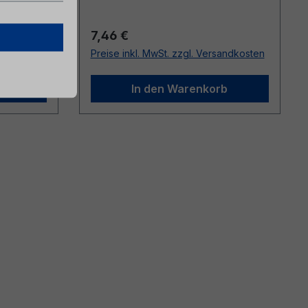
Regulärer Preis:
7,46 €
sandkosten
Preise inkl. MwSt. zzgl. Versandkosten
b
In den Warenkorb