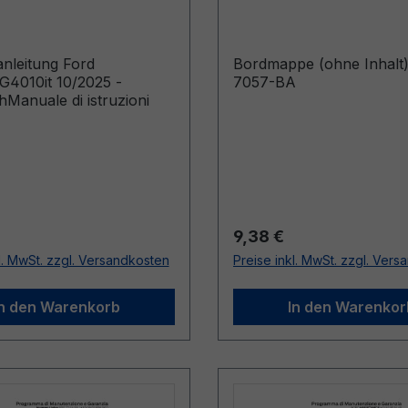
sch
anleitung Ford
Bordmappe (ohne Inhalt
4010it 10/2025 -
7057-BA
chManuale di istruzioni
r Preis:
Regulärer Preis:
9,38 €
l. MwSt. zzgl. Versandkosten
Preise inkl. MwSt. zzgl. Ver
In den Warenkorb
In den Warenkor