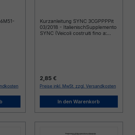
Italienisch
)6M51-
Kurzanleitung SYNC 3CGPPPPit
03/2018 - ItalienischSupplemento
SYNC (Veicoli costruiti fino a:
10/01/2018)
Regulärer Preis:
2,85 €
sandkosten
Preise inkl. MwSt. zzgl. Versandkosten
b
In den Warenkorb