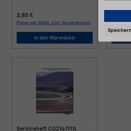
Regulärer Preis:
Reguläre
2,85 €
7,46 €
Preise inkl. MwSt. zzgl. Versandkosten
Preise ink
Speicher
In den Warenkorb
Serviceheft CG2147ITA