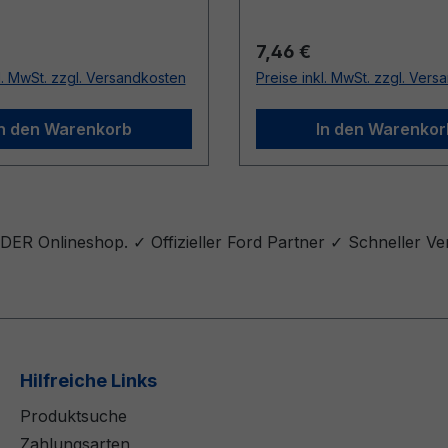
r Preis:
Regulärer Preis:
7,46 €
l. MwSt. zzgl. Versandkosten
Preise inkl. MwSt. zzgl. Ver
In den Warenkorb
In den Warenkor
ER Onlineshop. ✓ Offizieller Ford Partner ✓ Schneller Ve
Hilfreiche Links
Produktsuche
Zahlungsarten