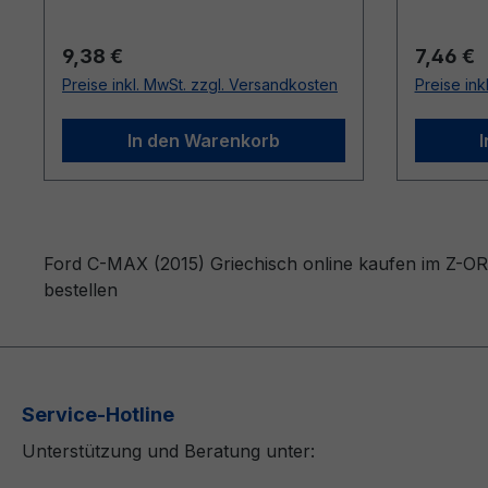
Regulärer Preis:
Reguläre
9,38 €
7,46 €
Preise inkl. MwSt. zzgl. Versandkosten
Preise ink
In den Warenkorb
Ford C-MAX (2015) Griechisch online kaufen im Z-ORD
bestellen
Service-Hotline
Unterstützung und Beratung unter: