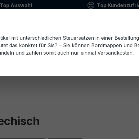
Top Auswahl
Top Kundenzufri
tikel mit unterschiedlichen Steuersätzen in einer Bestellun
tet das konkret für Sie? – Sie können Bordmappen und Ben
ündeln und zahlen somit auch nur einmal Versandkosten.
Estnisch
Finnisch
Französisch
Griechisch
esisch
Rumänisch
Russisch
Schwedisch
Sl
echisch