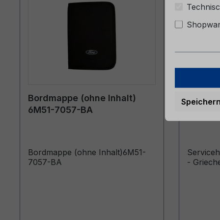
Technisc
Shopware
Bordmappe (ohne Inhalt)
Servic
Speicher
6M51-7057-BA
06/202
Bordmappe (ohne Inhalt)6M51-
Service
7057-BA
- Griech