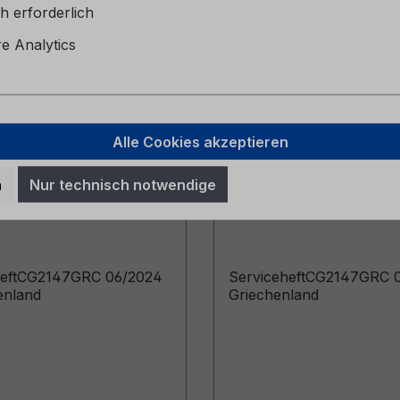
h erforderlich
 Analytics
Alle Cookies akzeptieren
eheft CG2147GRC
Serviceheft CG2147
n
Nur technisch notwendige
4 - Griechenland
09/2025 - Griechenl
heftCG2147GRC 06/2024
ServiceheftCG2147GRC 0
enland
Griechenland