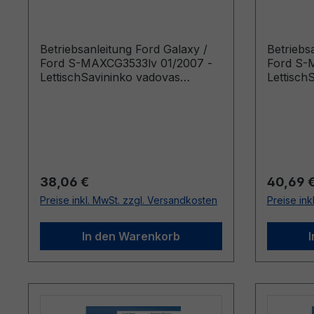
CG3533lv 01/2007 - Lettisch
CG3533l
Betriebsanleitung Ford Galaxy /
Betriebs
Ford S-MAXCG3533lv 01/2007 -
Ford S-
LettischSavininko vadovas
Lettisch
(Vehicles Built From: 06.03.2006
(Vehicle
Vehicles Built Up To: 19.08.2007)
Vehicles 
Regulärer Preis:
Reguläre
38,06 €
40,69 
Preise inkl. MwSt. zzgl. Versandkosten
Preise ink
In den Warenkorb