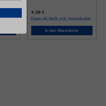
Regulärer Preis:
9,38 €
sandkosten
Preise inkl. MwSt. zzgl. Versandkosten
b
In den Warenkorb