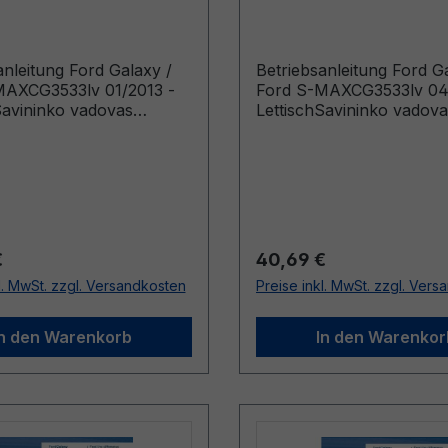
v 01/2013 - Lettisch
CG3533lv 04/2012 - L
anleitung Ford Galaxy /
Betriebsanleitung Ford G
MAXCG3533lv 01/2013 -
Ford S-MAXCG3533lv 04
Savininko vadovas
LettischSavininko vadova
s Built From: 20.08.2012
(Vehicles Built From: 02.
Built Up To: 24.11.2013)
Vehicles Built Up To: 19.
r Preis:
Regulärer Preis:
€
40,69 €
l. MwSt. zzgl. Versandkosten
Preise inkl. MwSt. zzgl. Ver
In den Warenkorb
In den Warenkor