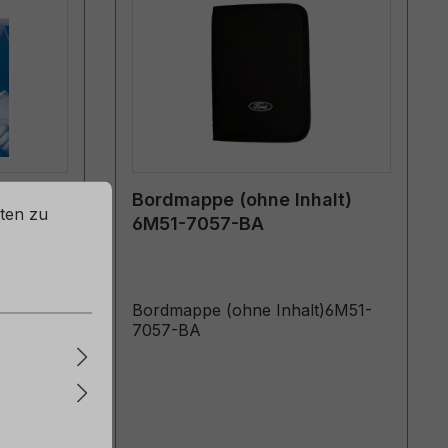
rd
Bordmappe (ohne Inhalt)
ten zu
6M51-7057-BA
ettisch
alaxy /
Bordmappe (ohne Inhalt)6M51-
2009 -
7057-BA
s
11.2009
01.2010)