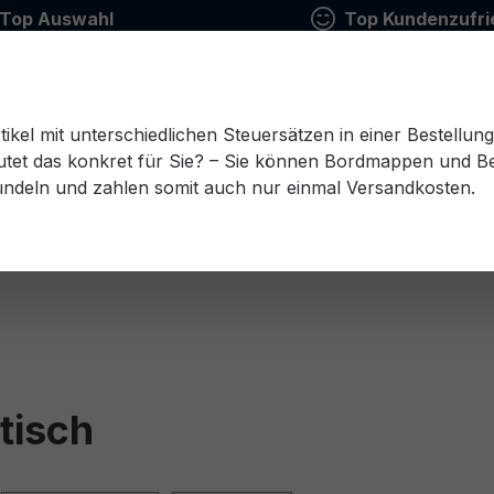
Top Auswahl
Top Kundenzufri
tikel mit unterschiedlichen Steuersätzen in einer Bestellun
tet das konkret für Sie? – Sie können Bordmappen und Ben
ündeln und zahlen somit auch nur einmal Versandkosten.
Estnisch
Finnisch
Französisch
Griechisch
esisch
Rumänisch
Russisch
Schwedisch
Sl
tisch