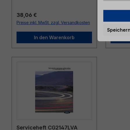
Regulärer Preis:
Reguläre
38,06 €
38,72 
Preise inkl. MwSt. zzgl. Versandkosten
Preise ink
Speicher
In den Warenkorb
Serviceheft CG2147LVA