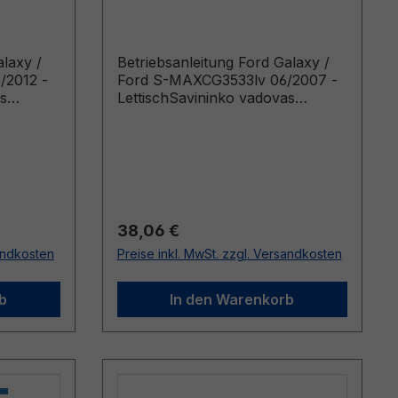
ettisch
CG3533lv 06/2007 -
Lettisch
alaxy /
Betriebsanleitung Ford Galaxy /
/2012 -
Ford S-MAXCG3533lv 06/2007 -
s
LettischSavininko vadovas
04.2012
(Vehicles Built From: 20.08.2007
08.2012)
Vehicles Built Up To: 03.02.2008)
Regulärer Preis:
38,06 €
sandkosten
Preise inkl. MwSt. zzgl. Versandkosten
b
In den Warenkorb