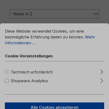
ationen ...
Cookie-Voreinstellungen
Diese Website verwendet Cookies, um eine
bestmögliche Erfahrung bieten zu können.
Mehr
Informationen ...
Cookie-Voreinstellungen
Technisch erforderlich
Shopware Analytics
Ergänzung zur Betriebsanleitung
Ford Focus CG3934da 03/2023 -
Dänisch
Alle Cookies akzeptieren