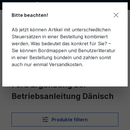
Offizieller Ford Partner
alt springen
Bitte beachten!
Ab jetzt können Artikel mit unterschiedlichen
Steuersätzen in einer Bestellung kombiniert
Ware
werden. Was bedeutet das konkret für Sie? –
Sie können Bordmappen und Benutzerliteratur
in einer Bestellung bündeln und zahlen somit
auch nur einmal Versandkosten.
Dänisch
Ergänzung zur Betriebsanleitung
Ford Ergänzung zur
Betriebsanleitung Dänisch
Produkte filtern