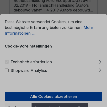
Betriebsanleitung Ford EcoSportCG3759nl
02/2019 - HolländischHandleiding (Auto's
gebouwd vanaf 1-4-2019 Auto's gebouwd
ationen ...
voor 6-10-2019)
Cookie-Voreinstellungen
Diese Website verwendet Cookies, um eine
bestmögliche Erfahrung bieten zu können.
Mehr
Informationen ...
Regulärer Preis:
42,00 €
Cookie-Voreinstellungen
Preise inkl. MwSt. zzgl. Versandkosten
Technisch erforderlich
In den Warenkorb
Shopware Analytics
Alle Cookies akzeptieren