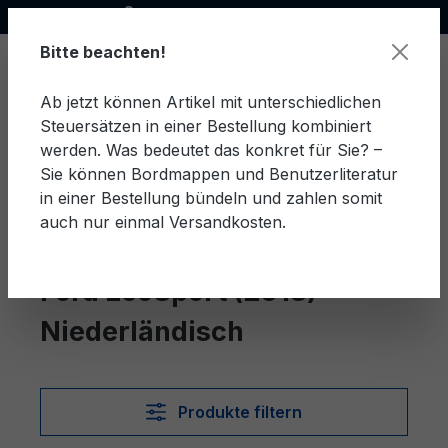
Offizieller Ford Partner
alt springen
Bitte beachten!
Ab jetzt können Artikel mit unterschiedlichen
Steuersätzen in einer Bestellung kombiniert
Ware
werden. Was bedeutet das konkret für Sie? –
Sie können Bordmappen und Benutzerliteratur
in einer Bestellung bündeln und zahlen somit
auch nur einmal Versandkosten.
Niederländisch
EcoSport (2018)
Ford EcoSport (2018)
Niederländisch
Produkte filtern