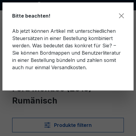
Offizieller Ford Partner
alt springen
Bitte beachten!
Ab jetzt können Artikel mit unterschiedlichen
Steuersätzen in einer Bestellung kombiniert
Ware
werden. Was bedeutet das konkret für Sie? –
Sie können Bordmappen und Benutzerliteratur
in einer Bestellung bündeln und zahlen somit
auch nur einmal Versandkosten.
Rumänisch
Mondeo (2015)
Ford Mondeo (2015)
Rumänisch
Produkte filtern