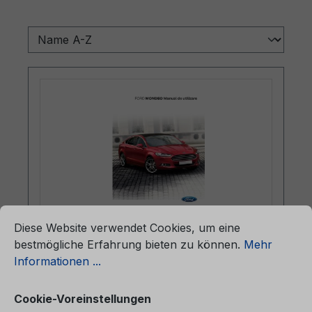
ationen ...
Cookie-Voreinstellungen
Diese Website verwendet Cookies, um eine
Betriebsanleitung Ford Mondeo
bestmögliche Erfahrung bieten zu können.
Mehr
CG3633ro 02/2015 - Rumänisch
Informationen ...
Cookie-Voreinstellungen