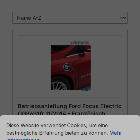
Betriebsanleitung Ford Focus Electric
CG3631fr 11/2014 - Französisch
ationen ...
Cookie-Voreinstellungen
Diese Website verwendet Cookies, um eine
bestmögliche Erfahrung bieten zu können.
Mehr