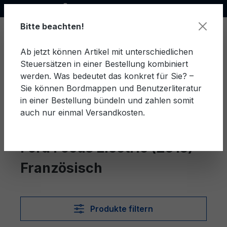
Offizieller Ford Partner
alt springen
Bitte beachten!
Ab jetzt können Artikel mit unterschiedlichen
Steuersätzen in einer Bestellung kombiniert
Ware
werden. Was bedeutet das konkret für Sie? –
Sie können Bordmappen und Benutzerliteratur
in einer Bestellung bündeln und zahlen somit
auch nur einmal Versandkosten.
Französisch
Focus Electric (2015)
Ford Focus Electric (2015)
Französisch
Produkte filtern