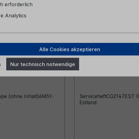
h erforderlich
 Analytics
Alle Cookies akzeptieren
pe (ohne Inhalt)
Serviceheft CG2147E
n
Nur technisch notwendige
057-BA
06/2024 - Estland
pe (ohne Inhalt)6M51-
ServiceheftCG2147EST 0
A
Estland