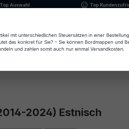
Top Auswahl
Top Kundenzufri
tikel mit unterschiedlichen Steuersätzen in einer Bestellun
tet das konkret für Sie? – Sie können Bordmappen und Ben
ündeln und zahlen somit auch nur einmal Versandkosten.
Estnisch
Finnisch
Französisch
Griechisch
esisch
Rumänisch
Russisch
Schwedisch
Sl
(2014-2024) Estnisch