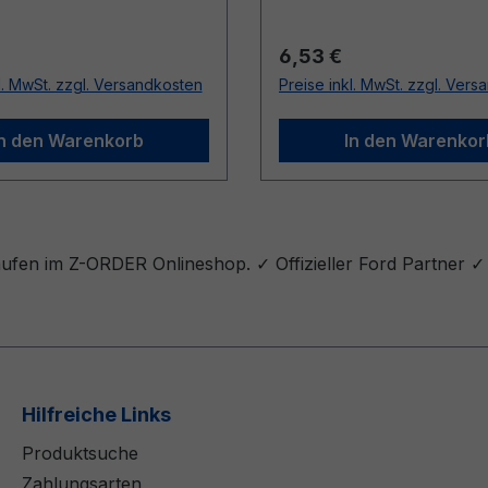
r Preis:
Regulärer Preis:
6,53 €
l. MwSt. zzgl. Versandkosten
Preise inkl. MwSt. zzgl. Ver
In den Warenkorb
In den Warenkor
ufen im Z-ORDER Onlineshop. ✓ Offizieller Ford Partner ✓
Hilfreiche Links
Produktsuche
Zahlungsarten