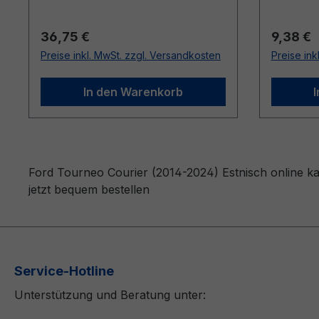
Regulärer Preis:
Reguläre
36,75 €
9,38 €
Preise inkl. MwSt. zzgl. Versandkosten
Preise ink
In den Warenkorb
Ford Tourneo Courier (2014-2024) Estnisch online ka
jetzt bequem bestellen
Service-Hotline
Unterstützung und Beratung unter: