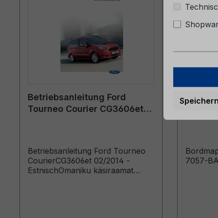
Technisc
Shopware
Betriebsanleitung Ford
Bordmap
Speicher
Tourneo Courier CG3606et
6M51-7
02/2014 - Estnisch
Betriebsanleitung Ford Tourneo
Bordmap
CourierCG3606et 02/2014 -
7057-B
EstnischOmaniku käsiraamat
(Vehicles Built From: 18.10.2013
Vehicles Built Up To: 23.07.2014)