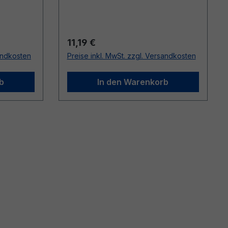
Regulärer Preis:
11,19 €
sandkosten
Preise inkl. MwSt. zzgl. Versandkosten
b
In den Warenkorb