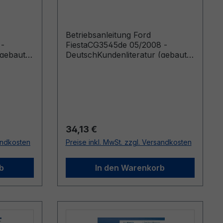
Deutsch
Betriebsanleitung Ford
 -
FiestaCG3545de 05/2008 -
(gebaut
DeutschKundenliteratur (gebaut
bis 04.01.2009)
Regulärer Preis:
34,13 €
sandkosten
Preise inkl. MwSt. zzgl. Versandkosten
b
In den Warenkorb