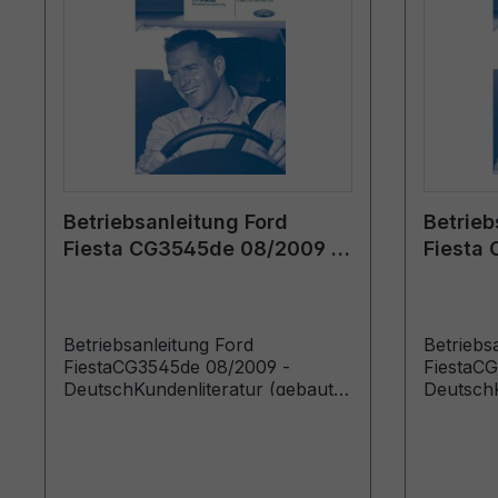
Betriebsanleitung Ford
Betrieb
Fiesta CG3545de 08/2009 -
Fiesta
Deutsch
Deutsc
Betriebsanleitung Ford
Betriebs
FiestaCG3545de 08/2009 -
FiestaCG
DeutschKundenliteratur (gebaut
DeutschK
ab 01.08.2009 gebaut bis
ab 05.01
28.02.2010)
31.07.20