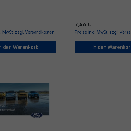
r Preis:
Regulärer Preis:
7,46 €
l. MwSt. zzgl. Versandkosten
Preise inkl. MwSt. zzgl. Ver
In den Warenkorb
In den Warenkor