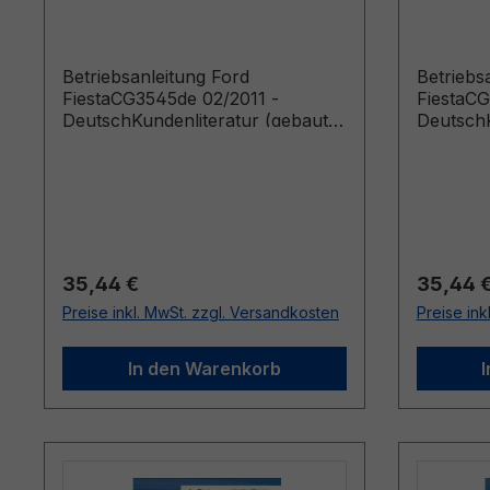
Deutsch
Deutsc
Betriebsanleitung Ford
Betriebs
FiestaCG3545de 02/2011 -
FiestaCG
DeutschKundenliteratur (gebaut
DeutschK
ab 02.05.2011 gebaut bis
ab 27.02
26.02.2012)
Regulärer Preis:
Reguläre
35,44 €
35,44 
Preise inkl. MwSt. zzgl. Versandkosten
Preise ink
In den Warenkorb