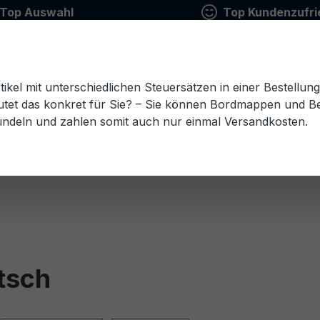
Top Auswahl
Top Kundenzufri
tikel mit unterschiedlichen Steuersätzen in einer Bestellun
tet das konkret für Sie? – Sie können Bordmappen und Ben
ündeln und zahlen somit auch nur einmal Versandkosten.
Estnisch
Finnisch
Französisch
Griechisch
esisch
Rumänisch
Russisch
Schwedisch
Sl
tsch