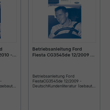
rd
Betriebsanleitung Ford
2010 -
Fiesta CG3545de 12/2009 -
Deutsch
Betriebsanleitung Ford
-
FiestaCG3545de 12/2009 -
(gebaut
DeutschKundenliteratur (gebaut
ab 01.03.2010 gebaut bis
20.06.2010)