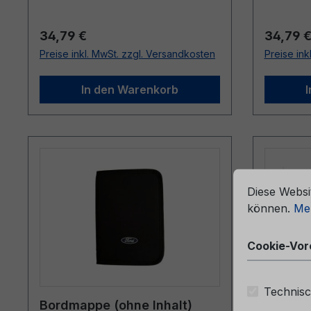
Regulärer Preis:
Reguläre
34,79 €
34,79 
Preise inkl. MwSt. zzgl. Versandkosten
Preise ink
In den Warenkorb
che Erfahrung bieten zu können.
Mehr Informationen ...
Cookie-Vorein
Diese Websi
können.
Meh
Cookie-Vor
Technisc
Bordmappe (ohne Inhalt)
Kurzan