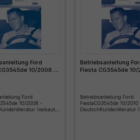
sanleitung Ford
Betriebsanleitung Fo
 CG3545de 10/2008 -
Fiesta CG3545de 10/
h
Deutsch
anleitung Ford
Betriebsanleitung Ford
3545de 10/2008 -
FiestaCG3545de 10/2010 
undenliteratur (gebaut
DeutschKundenliteratur 
.2009 gebaut bis
ab 07.02.2011 gebaut bis
09)
01.05.2011)