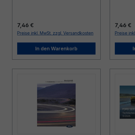
Regulärer Preis:
Reguläre
7,46 €
7,46 €
Preise inkl. MwSt. zzgl. Versandkosten
Preise ink
In den Warenkorb