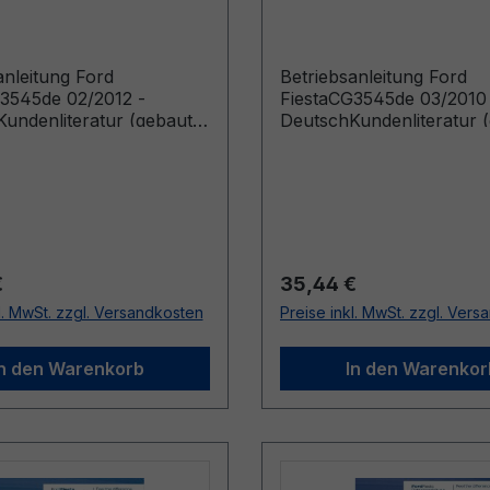
h
Deutsch
anleitung Ford
Betriebsanleitung Ford
3545de 02/2012 -
FiestaCG3545de 03/2010
undenliteratur (gebaut
DeutschKundenliteratur 
.2012)
ab 21.06.2010 gebaut bis
06.02.2011)
r Preis:
Regulärer Preis:
€
35,44 €
l. MwSt. zzgl. Versandkosten
Preise inkl. MwSt. zzgl. Ver
In den Warenkorb
In den Warenkor