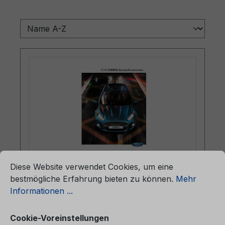
ationen ...
Cookie-Voreinstellungen
Diese Website verwendet Cookies, um eine
Betriebsanleitung Ford Fiesta
bestmögliche Erfahrung bieten zu können.
Mehr
CG3582el 02/2014 - Griechisch
Informationen ...
Cookie-Voreinstellungen