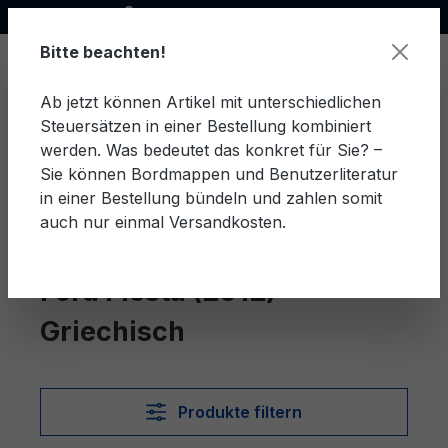
Offizieller Ford Partner
alt springen
Bitte beachten!
Ab jetzt können Artikel mit unterschiedlichen
Steuersätzen in einer Bestellung kombiniert
Ware
werden. Was bedeutet das konkret für Sie? –
Sie können Bordmappen und Benutzerliteratur
in einer Bestellung bündeln und zahlen somit
auch nur einmal Versandkosten.
Griechisch
Fiesta (2012)
Ford Fiesta (2012)
Griechisch
Produkte filtern