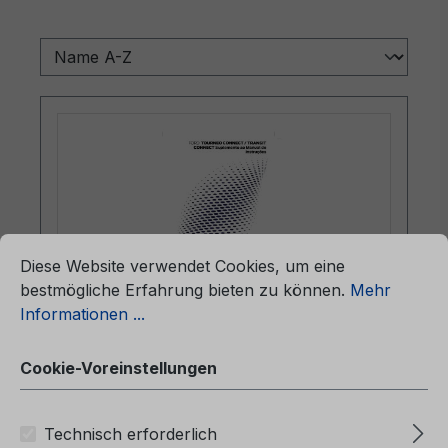
ationen ...
Cookie-Voreinstellungen
Diese Website verwendet Cookies, um eine
bestmögliche Erfahrung bieten zu können.
Mehr
Informationen ...
Betriebsanleitung Ford
TOURNEO/TRANSIT CONNECT
Cookie-Voreinstellungen
CG2KF0pt 04/2024 - Portugiesisch
Technisch erforderlich