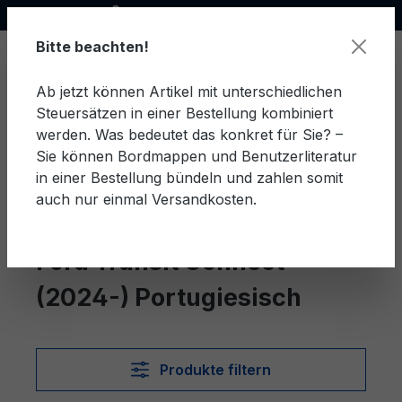
Offizieller Ford Partner
alt springen
Bitte beachten!
Ab jetzt können Artikel mit unterschiedlichen
Steuersätzen in einer Bestellung kombiniert
Ware
werden. Was bedeutet das konkret für Sie? –
Sie können Bordmappen und Benutzerliteratur
in einer Bestellung bündeln und zahlen somit
auch nur einmal Versandkosten.
Portugiesisch
Transit Connect (2024-)
Ford Transit Connect
(2024-) Portugiesisch
Produkte filtern