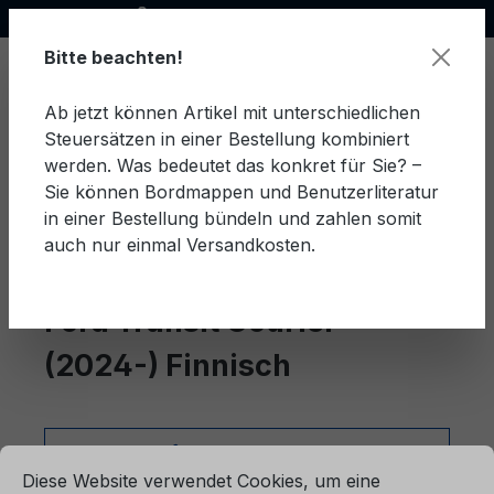
Offizieller Ford Partner
alt springen
Bitte beachten!
Ab jetzt können Artikel mit unterschiedlichen
Steuersätzen in einer Bestellung kombiniert
Ware
werden. Was bedeutet das konkret für Sie? –
Sie können Bordmappen und Benutzerliteratur
in einer Bestellung bündeln und zahlen somit
auch nur einmal Versandkosten.
Finnisch
Transit Courier (2024-)
Ford Transit Courier
(2024-) Finnisch
ationen ...
Produkte filtern
Cookie-Voreinstellungen
Diese Website verwendet Cookies, um eine