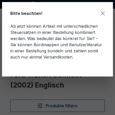
Offizieller Ford Partner
alt springen
Bitte beachten!
Ab jetzt können Artikel mit unterschiedlichen
Steuersätzen in einer Bestellung kombiniert
Ware
werden. Was bedeutet das konkret für Sie? –
Sie können Bordmappen und Benutzerliteratur
in einer Bestellung bündeln und zahlen somit
auch nur einmal Versandkosten.
Englisch
Transit Connect (2002)
Ford Transit Connect
(2002) Englisch
Produkte filtern