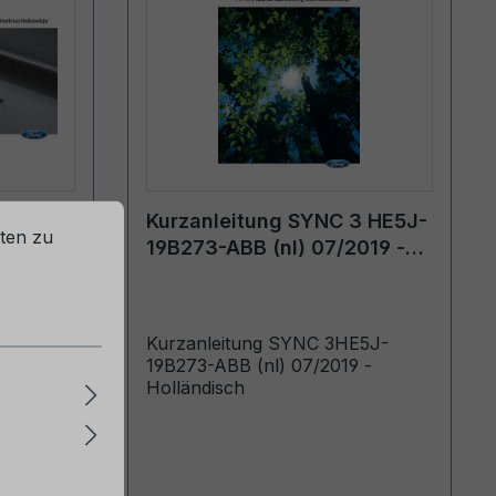
3
Kurzanleitung SYNC 3 HE5J-
ten zu
19B273-ABB (nl) 07/2019 -
Holländisch
GPPPPnl
Kurzanleitung SYNC 3HE5J-
upplement
19B273-ABB (nl) 07/2019 -
Holländisch