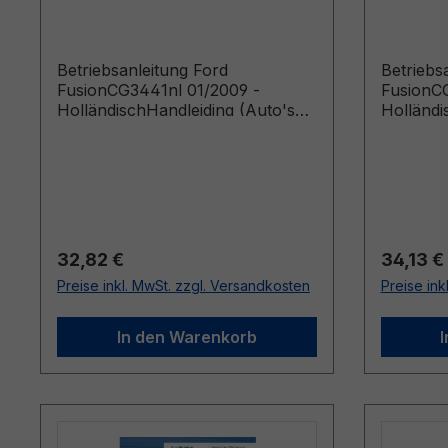
Holländisch
Holländ
Betriebsanleitung Ford
Betriebs
FusionCG3441nl 01/2009 -
FusionCG
HolländischHandleiding (Auto's
Holländi
gebouwd vanaf 6-4-2009 Auto's
gebouwd 
gebouwd voor 5-9-2010)
Regulärer Preis:
Reguläre
32,82 €
34,13 €
Preise inkl. MwSt. zzgl. Versandkosten
Preise ink
In den Warenkorb