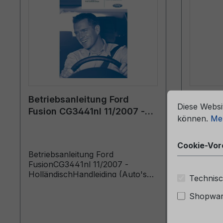
che Erfahrung bieten zu können.
Mehr Informationen ...
Cookie-Vorein
Betriebsanleitung Ford
Bordmap
Diese Websi
Fusion CG3441nl 11/2007 -
6M51-7
können.
Meh
Holländisch
Cookie-Vor
Betriebsanleitung Ford
Bordmap
FusionCG3441nl 11/2007 -
7057-B
HolländischHandleiding (Auto's
Technisc
gebouwd vanaf 5-10-2005 Auto's
gebouwd voor 29-4-2008)
Shopware