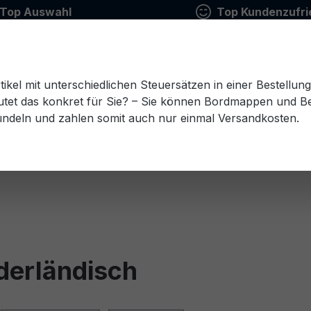
Top Auswahl
Top Kundenzufri
tikel mit unterschiedlichen Steuersätzen in einer Bestellun
tet das konkret für Sie? – Sie können Bordmappen und Ben
ündeln und zahlen somit auch nur einmal Versandkosten.
Estnisch
Finnisch
Französisch
Griechisch
esisch
Rumänisch
Russisch
Schwedisch
Sl
derländisch