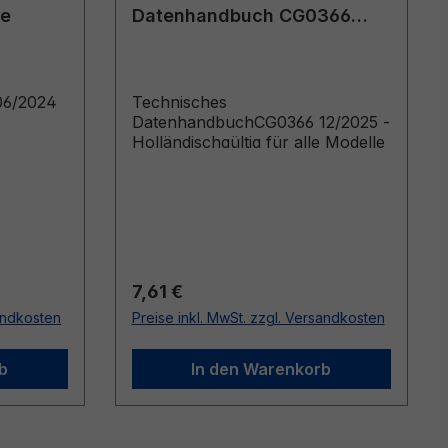
de
Datenhandbuch CG0366
12/2025 - Holländisch
06/2024
Technisches
DatenhandbuchCG0366 12/2025 -
Holländischgültig für alle Modelle
Regulärer Preis:
7,61 €
sandkosten
Preise inkl. MwSt. zzgl. Versandkosten
b
In den Warenkorb