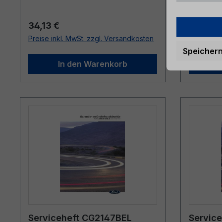
Regulärer Preis:
Reguläre
34,13 €
9,38 €
Preise inkl. MwSt. zzgl. Versandkosten
Preise ink
Speicher
In den Warenkorb
Serviceheft CG2147BEL
Servic