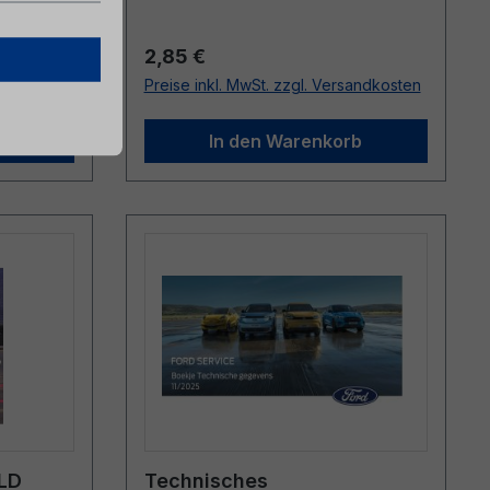
Regulärer Preis:
2,85 €
sandkosten
Preise inkl. MwSt. zzgl. Versandkosten
b
In den Warenkorb
LD
Technisches