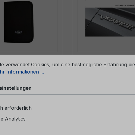
stellungen
pe (ohne Inhalt)
Kurzanleitung SYNC 
te verwendet Cookies, um eine bestmögliche Erfahrung bie
057-BA
CGPPPPnl 03/2018 -
r Informationen ...
Holländisch
einstellungen
pe (ohne Inhalt)6M51-
Kurzanleitung SYNC 3C
A
03/2018 - HolländischS
SYNC
h erforderlich
 Analytics