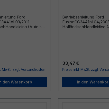
isch
Holländisch
anleitung Ford
Betriebsanleitung Ford
3441nl 03/2011 -
FusionCG3441nl 04/2008
schHandleiding (Auto's
HolländischHandleiding (
vanaf 3-5-2011)
gebouwd vanaf 30-4-20
Auto's gebouwd voor 5-
r Preis:
Regulärer Preis:
33,47 €
l. MwSt. zzgl. Versandkosten
Preise inkl. MwSt. zzgl. Ver
In den Warenkorb
In den Warenkor