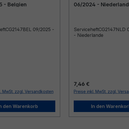
 - Belgien
06/2024 - Niederlan
heftCG2147BEL 09/2025 -
ServiceheftCG2147NLD 
- Niederlande
r Preis:
Regulärer Preis:
7,46 €
l. MwSt. zzgl. Versandkosten
Preise inkl. MwSt. zzgl. Ver
In den Warenkorb
In den Warenkor