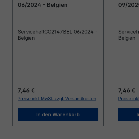
06/2024 - Belgien
09/2025
ServiceheftCG2147BEL 06/2024 -
Service
Belgien
Belgien
Regulärer Preis:
Reguläre
7,46 €
7,46 €
Preise inkl. MwSt. zzgl. Versandkosten
Preise ink
In den Warenkorb