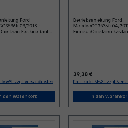
h
Finnisch
anleitung Ford
Betriebsanleitung Ford
G3536fi 03/2013 -
MondeoCG3536fi 04/201
mistajan käsikirja (autot
FinnischOmistajan käsikirj
tu lähtien: 2.4.2013 autot
valmistettu lähtien: 2.4.2
tu saakka: 24.11.2013)
valmistettu saakka: 1.4.20
r Preis:
Regulärer Preis:
€
39,38 €
l. MwSt. zzgl. Versandkosten
Preise inkl. MwSt. zzgl. Ver
In den Warenkorb
In den Warenkor