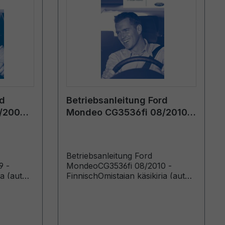
rd
Betriebsanleitung Ford
/2009 -
Mondeo CG3536fi 08/2010 -
Finnisch
Betriebsanleitung Ford
9 -
MondeoCG3536fi 08/2010 -
a (autot
FinnischOmistajan käsikirja (autot
009 autot
valmistettu lähtien: 1.11.2010 autot
010)
valmistettu saakka: 6.2.2011)