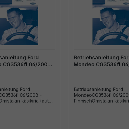
sanleitung Ford
Betriebsanleitung Fo
 CG3536fi 06/2008 -
Mondeo CG3536fi 06
h
Finnisch
anleitung Ford
Betriebsanleitung Ford
G3536fi 06/2008 -
MondeoCG3536fi 06/200
mistajan käsikirja (autot
FinnischOmistajan käsikirj
tu lähtien: 1.9.2008 autot
valmistettu lähtien: 7.9.2
tu saakka: 1.2.2009)
valmistettu saakka: 31.1.2