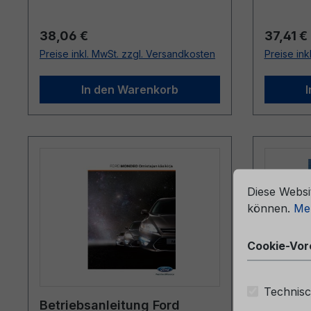
Regulärer Preis:
Reguläre
38,06 €
37,41 €
Preise inkl. MwSt. zzgl. Versandkosten
Preise ink
In den Warenkorb
che Erfahrung bieten zu können.
Mehr Informationen ...
Cookie-Vorein
Diese Websi
können.
Meh
Cookie-Vor
Technisc
Betriebsanleitung Ford
Betrieb