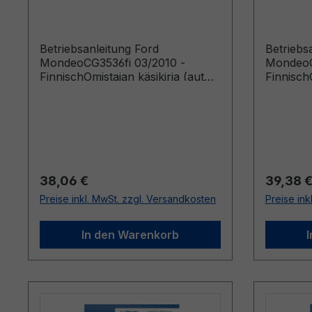
Finnisch
Finnisc
Betriebsanleitung Ford
Betriebs
MondeoCG3536fi 03/2010 -
MondeoC
FinnischOmistajan käsikirja (autot
FinnischO
valmistettu lähtien: 1.2.2010 autot
valmistet
valmistettu saakka: 22.8.2010)
valmistet
Regulärer Preis:
Reguläre
38,06 €
39,38 
Preise inkl. MwSt. zzgl. Versandkosten
Preise ink
In den Warenkorb