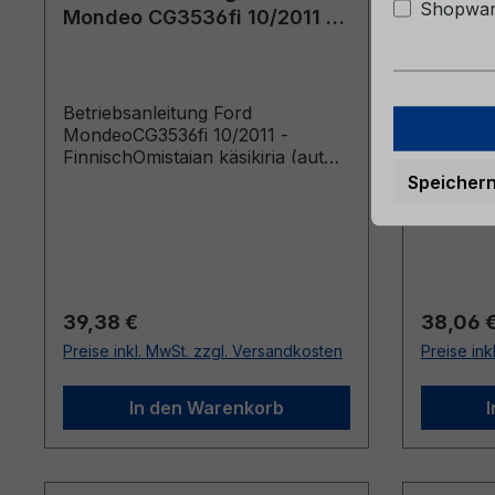
Shopware
Mondeo CG3536fi 10/2011 -
Mondeo
Finnisch
Finnisc
Betriebsanleitung Ford
Betriebs
MondeoCG3536fi 10/2011 -
MondeoC
FinnischOmistajan käsikirja (autot
FinnischO
valmistettu lähtien: 3.10.2011 autot
valmistet
Speicher
valmistettu saakka: 1.4.2012)
valmiste
Regulärer Preis:
Reguläre
39,38 €
38,06 
Preise inkl. MwSt. zzgl. Versandkosten
Preise ink
In den Warenkorb