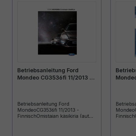
Betriebsanleitung Ford
Betrieb
Mondeo CG3536fi 11/2013 -
Mondeo
Finnisch
Finnisc
Betriebsanleitung Ford
Betriebs
MondeoCG3536fi 11/2013 -
MondeoC
FinnischOmistajan käsikirja (autot
FinnischO
valmistettu lähtien: 25.11.2013)
valmistet