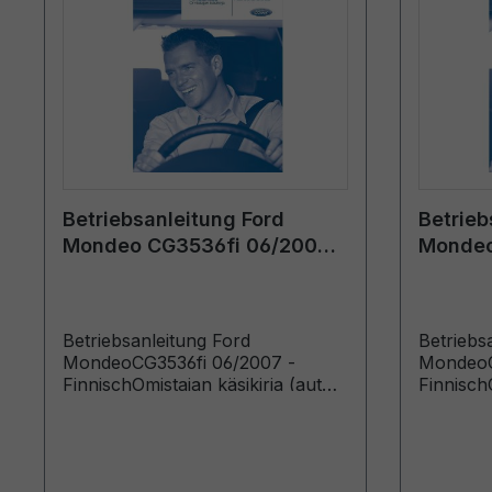
Betriebsanleitung Ford
Betrieb
Mondeo CG3536fi 06/2007 -
Mondeo
Finnisch
Finnisc
Betriebsanleitung Ford
Betriebs
MondeoCG3536fi 06/2007 -
MondeoC
FinnischOmistajan käsikirja (autot
FinnischO
valmistettu lähtien: 20.8.2007
valmistet
autot valmistettu saakka:
valmistet
3.2.2008)