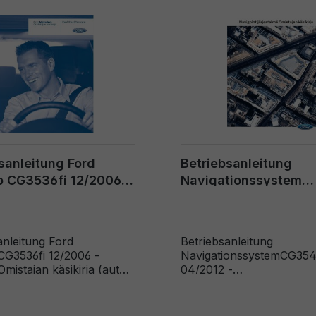
sanleitung Ford
Betriebsanleitung
 CG3536fi 12/2006 -
Navigationssystem
h
CG3548fi 04/2012 - F
anleitung Ford
Betriebsanleitung
G3536fi 12/2006 -
NavigationssystemCG354
mistajan käsikirja (autot
04/2012 -
tu saakka: 19.8.2007)
FinnischSuunnistusjärjes
täydennysosa (autot valm
lähtien: 1.1.2012)