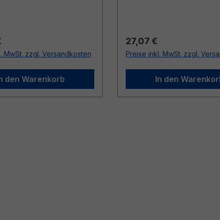
r Preis:
Regulärer Preis:
€
27,07 €
l. MwSt. zzgl. Versandkosten
Preise inkl. MwSt. zzgl. Ver
In den Warenkorb
In den Warenkor