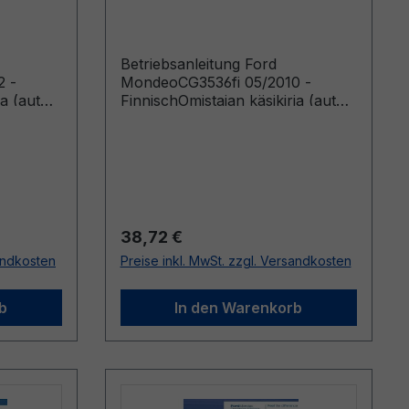
Finnisch
Betriebsanleitung Ford
2 -
MondeoCG3536fi 05/2010 -
a (autot
FinnischOmistajan käsikirja (autot
012 autot
valmistettu lähtien: 23.8.2010
13)
autot valmistettu saakka:
31.10.2010)
Regulärer Preis:
38,72 €
sandkosten
Preise inkl. MwSt. zzgl. Versandkosten
b
In den Warenkorb