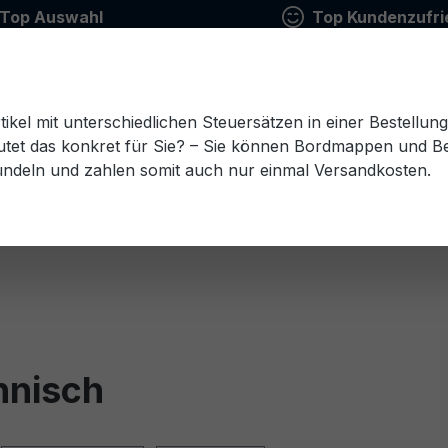
Top Auswahl
Top Kundenzufri
tikel mit unterschiedlichen Steuersätzen in einer Bestellun
tet das konkret für Sie? – Sie können Bordmappen und Ben
ündeln und zahlen somit auch nur einmal Versandkosten.
Estnisch
Finnisch
Französisch
Griechisch
esisch
Rumänisch
Russisch
Schwedisch
Sl
nnisch