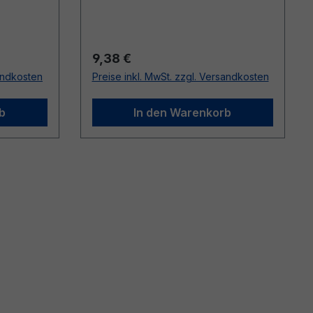
Regulärer Preis:
9,38 €
sandkosten
Preise inkl. MwSt. zzgl. Versandkosten
b
In den Warenkorb