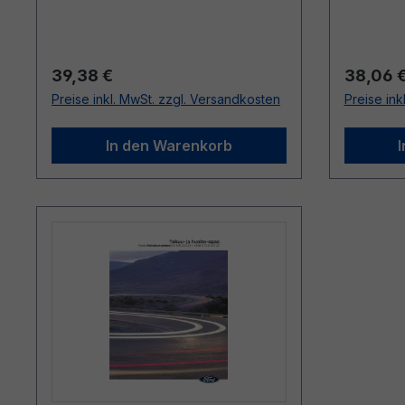
Regulärer Preis:
Reguläre
39,38 €
38,06 
Preise inkl. MwSt. zzgl. Versandkosten
Preise ink
In den Warenkorb