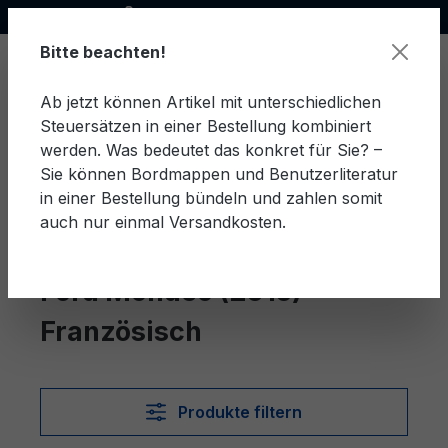
Offizieller Ford Partner
alt springen
Bitte beachten!
Ab jetzt können Artikel mit unterschiedlichen
Steuersätzen in einer Bestellung kombiniert
Ware
werden. Was bedeutet das konkret für Sie? –
Sie können Bordmappen und Benutzerliteratur
in einer Bestellung bündeln und zahlen somit
auch nur einmal Versandkosten.
Französisch
Mondeo (2015)
Ford Mondeo (2015)
Französisch
Produkte filtern