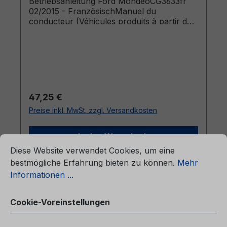
Betriebsanleitung Ford MondeoCG3633fr
02/2015 - FranzösischManuel du
conducteur (Véhicules produits à partir de:
20/04/2015)
Regulärer Preis:
47,25 €
Preise inkl. MwSt. zzgl. Versandkosten
ationen ...
In den Warenkorb
Cookie-Voreinstellungen
Diese Website verwendet Cookies, um eine
bestmögliche Erfahrung bieten zu können.
Mehr
Informationen ...
Cookie-Voreinstellungen