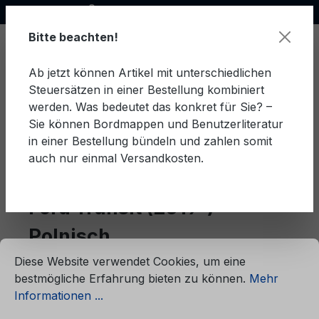
Offizieller Ford Partner
alt springen
Bitte beachten!
Ab jetzt können Artikel mit unterschiedlichen
Steuersätzen in einer Bestellung kombiniert
Ware
werden. Was bedeutet das konkret für Sie? –
Sie können Bordmappen und Benutzerliteratur
in einer Bestellung bündeln und zahlen somit
auch nur einmal Versandkosten.
Polnisch
Transit (2019-)
Ford Transit (2019-)
Polnisch
ationen ...
Cookie-Voreinstellungen
Diese Website verwendet Cookies, um eine
bestmögliche Erfahrung bieten zu können.
Mehr
Produkte filtern
Informationen ...