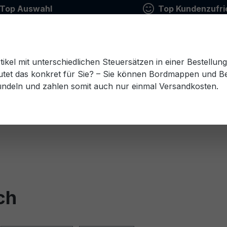
Top Auswahl
Top Kundenzufri
tikel mit unterschiedlichen Steuersätzen in einer Bestellun
tet das konkret für Sie? – Sie können Bordmappen und Ben
ündeln und zahlen somit auch nur einmal Versandkosten.
Estnisch
Finnisch
Französisch
Griechisch
esisch
Rumänisch
Russisch
Schwedisch
Sl
ch