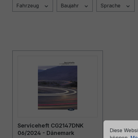
Fahrzeug
Baujahr
Sprache
che Erfahrung bieten zu können.
Mehr Informationen ...
Cookie-Vorein
Serviceheft CG2147DNK
Diese Websi
06/2024 - Dänemark
können.
Meh