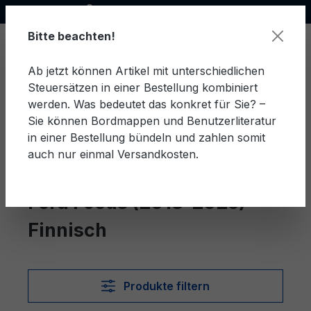
Offizieller Ford Partner
alt springen
Bitte beachten!
Ab jetzt können Artikel mit unterschiedlichen
Steuersätzen in einer Bestellung kombiniert
Ware
werden. Was bedeutet das konkret für Sie? –
Sie können Bordmappen und Benutzerliteratur
in einer Bestellung bündeln und zahlen somit
auch nur einmal Versandkosten.
Finnisch
Focus (2018-2026)
Ford Focus (2018-2026)
Finnisch
Produkte filtern