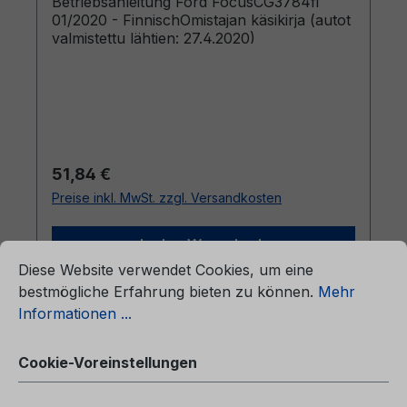
Betriebsanleitung Ford FocusCG3784fi
01/2020 - FinnischOmistajan käsikirja (autot
valmistettu lähtien: 27.4.2020)
Regulärer Preis:
51,84 €
Preise inkl. MwSt. zzgl. Versandkosten
ationen ...
In den Warenkorb
Cookie-Voreinstellungen
Diese Website verwendet Cookies, um eine
bestmögliche Erfahrung bieten zu können.
Mehr
Informationen ...
Cookie-Voreinstellungen