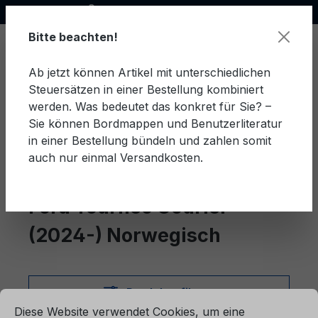
Offizieller Ford Partner
alt springen
Bitte beachten!
Ab jetzt können Artikel mit unterschiedlichen
Steuersätzen in einer Bestellung kombiniert
Ware
werden. Was bedeutet das konkret für Sie? –
Sie können Bordmappen und Benutzerliteratur
in einer Bestellung bündeln und zahlen somit
auch nur einmal Versandkosten.
Norwegisch
Tourneo Courier (2024-)
Ford Tourneo Courier
(2024-) Norwegisch
ationen ...
Produkte filtern
Cookie-Voreinstellungen
Diese Website verwendet Cookies, um eine