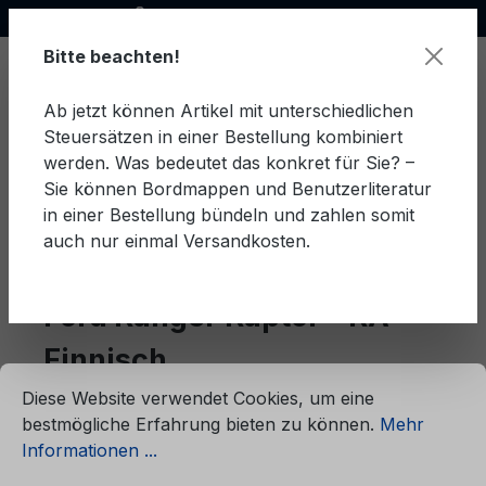
Offizieller Ford Partner
alt springen
Bitte beachten!
Ab jetzt können Artikel mit unterschiedlichen
Steuersätzen in einer Bestellung kombiniert
Ware
werden. Was bedeutet das konkret für Sie? –
Sie können Bordmappen und Benutzerliteratur
in einer Bestellung bündeln und zahlen somit
auch nur einmal Versandkosten.
Finnisch
Ranger Raptor - RA
Ford Ranger Raptor - RA
Finnisch
ationen ...
Cookie-Voreinstellungen
Diese Website verwendet Cookies, um eine
bestmögliche Erfahrung bieten zu können.
Mehr
Produkte filtern
Informationen ...