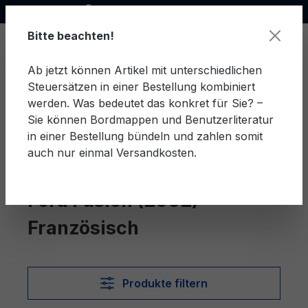
Offizieller Ford Partner
alt springen
Bitte beachten!
Ab jetzt können Artikel mit unterschiedlichen
Steuersätzen in einer Bestellung kombiniert
Ware
werden. Was bedeutet das konkret für Sie? –
Sie können Bordmappen und Benutzerliteratur
in einer Bestellung bündeln und zahlen somit
auch nur einmal Versandkosten.
Französisch
Fusion (2002)
Ford Fusion (2002)
Französisch
Produkte filtern