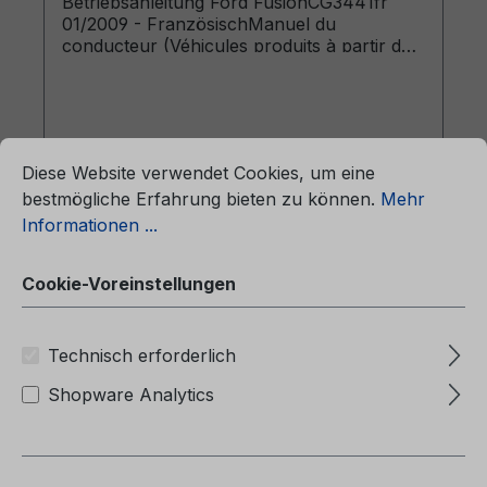
Betriebsanleitung Ford FusionCG3441fr
01/2009 - FranzösischManuel du
conducteur (Véhicules produits à partir de:
06/04/2009 Véhicules produits jusqu’au:
05/09/2010)
ationen ...
Cookie-Voreinstellungen
Diese Website verwendet Cookies, um eine
bestmögliche Erfahrung bieten zu können.
Mehr
Regulärer Preis:
32,82 €
Informationen ...
Preise inkl. MwSt. zzgl. Versandkosten
Cookie-Voreinstellungen
In den Warenkorb
Technisch erforderlich
Shopware Analytics