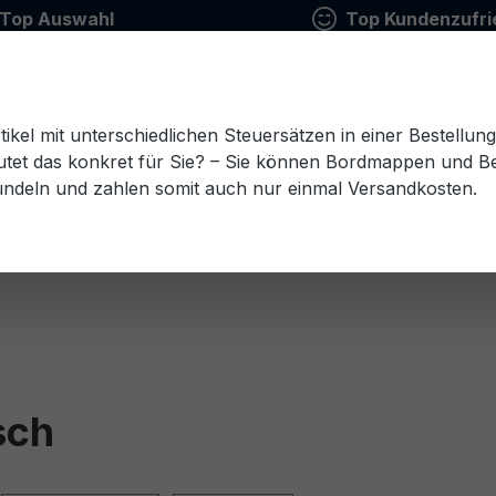
Top Auswahl
Top Kundenzufri
tikel mit unterschiedlichen Steuersätzen in einer Bestellun
tet das konkret für Sie? – Sie können Bordmappen und Ben
ündeln und zahlen somit auch nur einmal Versandkosten.
Estnisch
Finnisch
Französisch
Griechisch
esisch
Rumänisch
Russisch
Schwedisch
Sl
sch