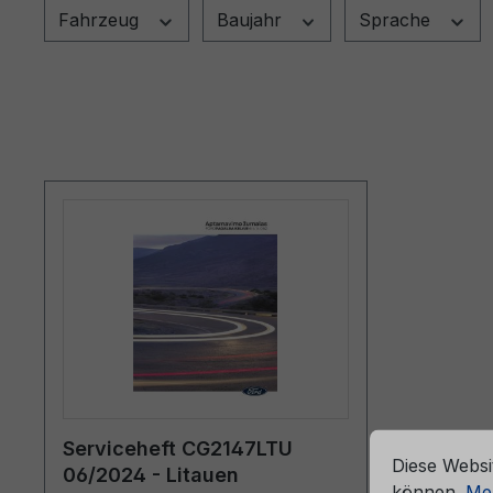
Fahrzeug
Baujahr
Sprache
che Erfahrung bieten zu können.
Mehr Informationen ...
Cookie-Vorein
Serviceheft CG2147LTU
Diese Websi
06/2024 - Litauen
können.
Meh