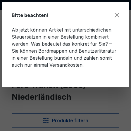
Offizieller Ford Partner
alt springen
Bitte beachten!
Ab jetzt können Artikel mit unterschiedlichen
Steuersätzen in einer Bestellung kombiniert
Ware
werden. Was bedeutet das konkret für Sie? –
Sie können Bordmappen und Benutzerliteratur
in einer Bestellung bündeln und zahlen somit
auch nur einmal Versandkosten.
Niederländisch
Transit (2006)
Ford Transit (2006)
Niederländisch
Produkte filtern