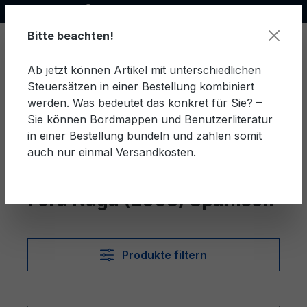
Offizieller Ford Partner
alt springen
Bitte beachten!
Ab jetzt können Artikel mit unterschiedlichen
Steuersätzen in einer Bestellung kombiniert
Ware
werden. Was bedeutet das konkret für Sie? –
Sie können Bordmappen und Benutzerliteratur
in einer Bestellung bündeln und zahlen somit
auch nur einmal Versandkosten.
Spanisch
Kuga (2008)
Ford Kuga (2008) Spanisch
Produkte filtern