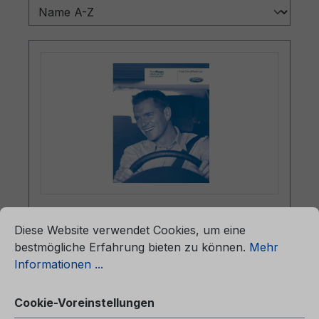
ationen ...
Betriebsanleitung Ford Kuga
Cookie-Voreinstellungen
Diese Website verwendet Cookies, um eine
CG3542es 01/2009 - Spanisch
bestmögliche Erfahrung bieten zu können.
Mehr
(Europa)
Informationen ...
Betriebsanleitung Ford KugaCG3542es
Cookie-Voreinstellungen
01/2009 - Spanisch (Europa)Manual del