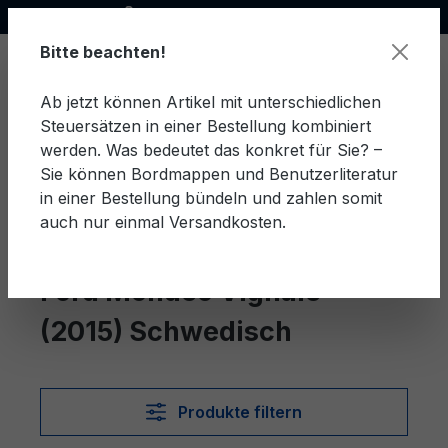
Offizieller Ford Partner
alt springen
Bitte beachten!
Ab jetzt können Artikel mit unterschiedlichen
Steuersätzen in einer Bestellung kombiniert
Ware
werden. Was bedeutet das konkret für Sie? –
Sie können Bordmappen und Benutzerliteratur
in einer Bestellung bündeln und zahlen somit
auch nur einmal Versandkosten.
Schwedisch
Mondeo Vignale (2015)
Ford Mondeo Vignale
(2015) Schwedisch
Produkte filtern