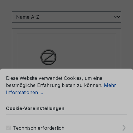
ationen ...
Cookie-Voreinstellungen
Diese Website verwendet Cookies, um eine
bestmögliche Erfahrung bieten zu können.
Mehr
Informationen ...
Betriebsanleitung Ford Mondeo
Vignale CG3651sv 01/2021 -
Cookie-Voreinstellungen
Schwedisch
Technisch erforderlich