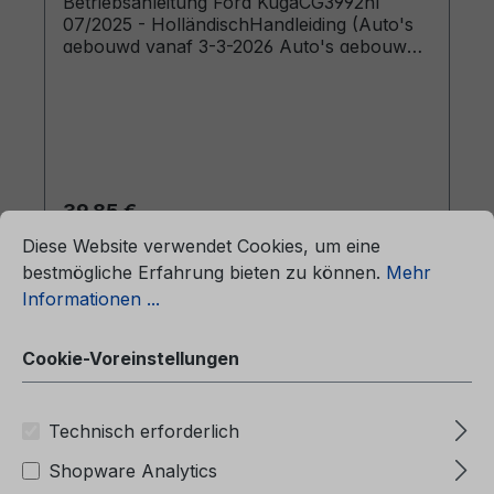
Betriebsanleitung Ford KugaCG3992nl
07/2025 - HolländischHandleiding (Auto's
gebouwd vanaf 3-3-2026 Auto's gebouwd
voor 20-7-2026)
ationen ...
Regulärer Preis:
39,85 €
Cookie-Voreinstellungen
Preise inkl. MwSt. zzgl. Versandkosten
Diese Website verwendet Cookies, um eine
bestmögliche Erfahrung bieten zu können.
Mehr
In den Warenkorb
Informationen ...
Cookie-Voreinstellungen
Technisch erforderlich
Shopware Analytics