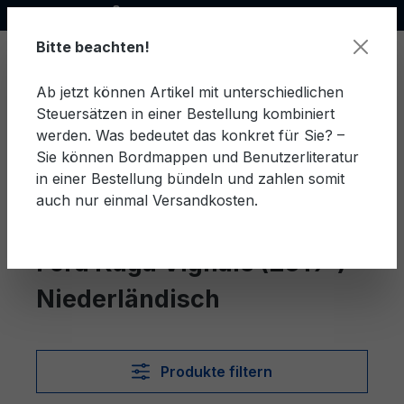
Offizieller Ford Partner
alt springen
Bitte beachten!
Ab jetzt können Artikel mit unterschiedlichen
Steuersätzen in einer Bestellung kombiniert
Ware
werden. Was bedeutet das konkret für Sie? –
Sie können Bordmappen und Benutzerliteratur
in einer Bestellung bündeln und zahlen somit
auch nur einmal Versandkosten.
Niederländisch
Kuga Vignale (2019-)
Ford Kuga Vignale (2019-)
Niederländisch
Produkte filtern