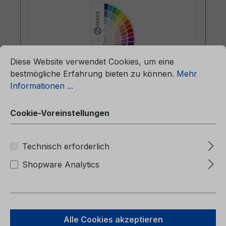
ationen ...
Cookie-Voreinstellungen
Diese Website verwendet Cookies, um eine
bestmögliche Erfahrung bieten zu können.
Mehr
Informationen ...
Lackmuster - Aluminium Metallic
38PEWHA-0120 - Englisch (Europa)
Cookie-Voreinstellungen
Lackmuster - Aluminium
Technisch erforderlich
Metallic38PEWHA-0120 - Englisch (Europa)
Shopware Analytics
Alle Cookies akzeptieren