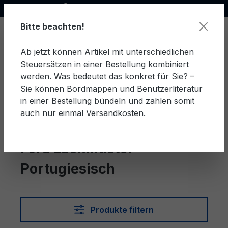
Offizieller Ford Partner
alt springen
Bitte beachten!
Ab jetzt können Artikel mit unterschiedlichen
Steuersätzen in einer Bestellung kombiniert
Ware
werden. Was bedeutet das konkret für Sie? –
Sie können Bordmappen und Benutzerliteratur
in einer Bestellung bündeln und zahlen somit
auch nur einmal Versandkosten.
Portugiesisch
Lackmuster
Ford Lackmuster
Portugiesisch
Produkte filtern