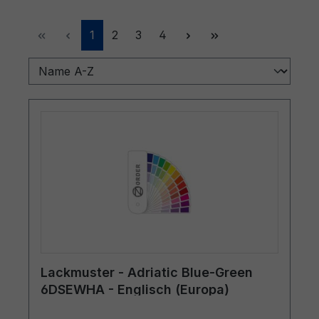
Seite
Seite
Seite
Seite
1
2
3
4
Lackmuster - Adriatic Blue-Green
6DSEWHA - Englisch (Europa)