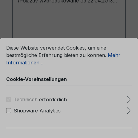
(Pojazdy wyprodukowane od 22.04.2013
Pojazdy wyprodukowane do 26.01.2014)
ationen ...
Cookie-Voreinstellungen
Regulärer Preis:
39,38 €
Diese Website verwendet Cookies, um eine
Preise inkl. MwSt. zzgl. Versandkosten
bestmögliche Erfahrung bieten zu können.
Mehr
Informationen ...
In den Warenkorb
Cookie-Voreinstellungen
Technisch erforderlich
Shopware Analytics