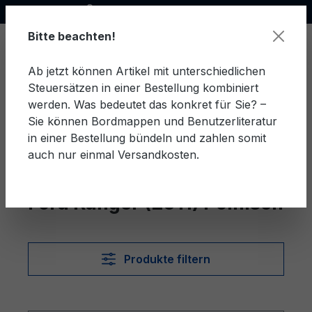
Offizieller Ford Partner
alt springen
Bitte beachten!
Ab jetzt können Artikel mit unterschiedlichen
Steuersätzen in einer Bestellung kombiniert
Ware
werden. Was bedeutet das konkret für Sie? –
Sie können Bordmappen und Benutzerliteratur
in einer Bestellung bündeln und zahlen somit
auch nur einmal Versandkosten.
Polnisch
Ranger (2011)
Ford Ranger (2011) Polnisch
Produkte filtern